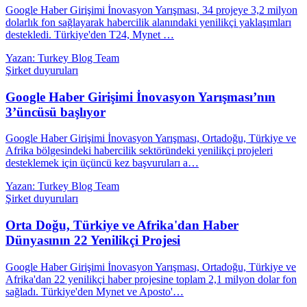
Google Haber Girişimi İnovasyon Yarışması, 34 projeye 3,2 milyon
dolarlık fon sağlayarak habercilik alanındaki yenilikçi yaklaşımları
destekledi. Türkiye'den T24, Mynet …
Yazan: Turkey Blog Team
Şirket duyuruları
Google Haber Girişimi İnovasyon Yarışması’nın
3’üncüsü başlıyor
Google Haber Girişimi İnovasyon Yarışması, Ortadoğu, Türkiye ve
Afrika bölgesindeki habercilik sektöründeki yenilikçi projeleri
desteklemek için üçüncü kez başvuruları a…
Yazan: Turkey Blog Team
Şirket duyuruları
Orta Doğu, Türkiye ve Afrika'dan Haber
Dünyasının 22 Yenilikçi Projesi
Google Haber Girişimi İnovasyon Yarışması, Ortadoğu, Türkiye ve
Afrika'dan 22 yenilikçi haber projesine toplam 2,1 milyon dolar fon
sağladı. Türkiye'den Mynet ve Aposto'…