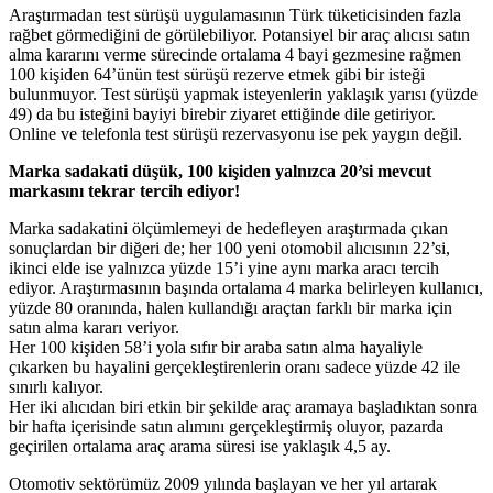
Araştırmadan test sürüşü uygulamasının Türk tüketicisinden fazla
rağbet görmediğini de görülebiliyor. Potansiyel bir araç alıcısı satın
alma kararını verme sürecinde ortalama 4 bayi gezmesine rağmen
100 kişiden 64’ünün test sürüşü rezerve etmek gibi bir isteği
bulunmuyor. Test sürüşü yapmak isteyenlerin yaklaşık yarısı (yüzde
49) da bu isteğini bayiyi birebir ziyaret ettiğinde dile getiriyor.
Online ve telefonla test sürüşü rezervasyonu ise pek yaygın değil.
Marka sadakati düşük, 100 kişiden yalnızca 20’si mevcut
markasını tekrar tercih ediyor!
Marka sadakatini ölçümlemeyi de hedefleyen araştırmada çıkan
sonuçlardan bir diğeri de; her 100 yeni otomobil alıcısının 22’si,
ikinci elde ise yalnızca yüzde 15’i yine aynı marka aracı tercih
ediyor. Araştırmasının başında ortalama 4 marka belirleyen kullanıcı,
yüzde 80 oranında, halen kullandığı araçtan farklı bir marka için
satın alma kararı veriyor.
Her 100 kişiden 58’i yola sıfır bir araba satın alma hayaliyle
çıkarken bu hayalini gerçekleştirenlerin oranı sadece yüzde 42 ile
sınırlı kalıyor.
Her iki alıcıdan biri etkin bir şekilde araç aramaya başladıktan sonra
bir hafta içerisinde satın alımını gerçekleştirmiş oluyor, pazarda
geçirilen ortalama araç arama süresi ise yaklaşık 4,5 ay.
Otomotiv sektörümüz 2009 yılında başlayan ve her yıl artarak