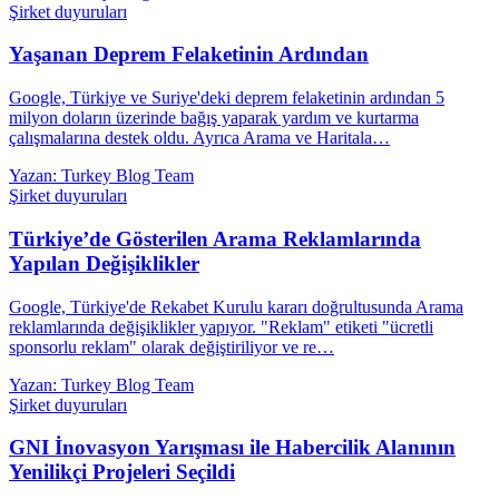
Şirket duyuruları
Yaşanan Deprem Felaketinin Ardından
Google, Türkiye ve Suriye'deki deprem felaketinin ardından 5
milyon doların üzerinde bağış yaparak yardım ve kurtarma
çalışmalarına destek oldu. Ayrıca Arama ve Haritala…
Yazan: Turkey Blog Team
Şirket duyuruları
Türkiye’de Gösterilen Arama Reklamlarında
Yapılan Değişiklikler
Google, Türkiye'de Rekabet Kurulu kararı doğrultusunda Arama
reklamlarında değişiklikler yapıyor. "Reklam" etiketi "ücretli
sponsorlu reklam" olarak değiştiriliyor ve re…
Yazan: Turkey Blog Team
Şirket duyuruları
GNI İnovasyon Yarışması ile Habercilik Alanının
Yenilikçi Projeleri Seçildi