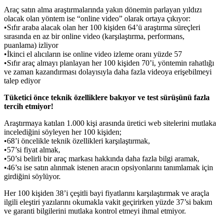
Araç satın alma araştırmalarında yakın dönemin parlayan yıldızı
olacak olan yöntem ise “online video” olarak ortaya çıkıyor:
•Sıfır araba alacak olan her 100 kişiden 64’ü araştırma süreçleri
sırasında en az bir online video (karşılaştırma, performans,
puanlama) izliyor
•İkinci el alıcıların ise online video izleme oranı yüzde 57
•Sıfır araç almayı planlayan her 100 kişiden 70’i, yöntemin rahatlığı
ve zaman kazandırması dolayısıyla daha fazla videoya erişebilmeyi
talep ediyor
Tüketici önce teknik özelliklere bakıyor ve test sürüşünü fazla
tercih etmiyor!
Araştırmaya katılan 1.000 kişi arasında üretici web sitelerini mutlaka
incelediğini söyleyen her 100 kişiden;
•68’i öncelikle teknik özellikleri karşılaştırmak,
•57’si fiyat almak,
•50’si belirli bir araç markası hakkında daha fazla bilgi aramak,
•46’sı ise satın alınmak istenen aracın opsiyonlarını tanımlamak için
girdiğini söylüyor.
Her 100 kişiden 38’i çeşitli bayi fiyatlarını karşılaştırmak ve araçla
ilgili eleştiri yazılarını okumakla vakit geçirirken yüzde 37’si bakım
ve garanti bilgilerini mutlaka kontrol etmeyi ihmal etmiyor.