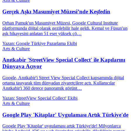
Arts & Culture
Gerçek Aşkı Masumiyet Müzesi’nde Keşfedin
Orhan Pamuk'un Masumiyet Müzesi, Google Cultural Institute
platformunda dijital olarak gezilebilir hale geldi. Kemal ve Füsun'un
aşk hikayesini anlatan 51 eser yüksek çö…
Yazan: Google Türkiye Pazarlama Ekibi
Arts & Culture
Anıtkabir 'StreetView Special Collect' ile Kapılarını
Dünyaya Açıyor
Google, Anıtkabir'i Street View Special Collect kapsamında dijital
ortama taşıyarak tüm dünyadan ziyaretçilere açtı. Kullanıcılar
Anıtkabir'i 360 derece panoramik görünt…
Yazan: StreetView Special Collect' Ekibi
Arts & Culture
Google Play 'Kitaplar' Uygulaması Artık Türkiye'de
Google Play 'Kitaplar' uygulaması artık Türkiye'de! Milyonlarca