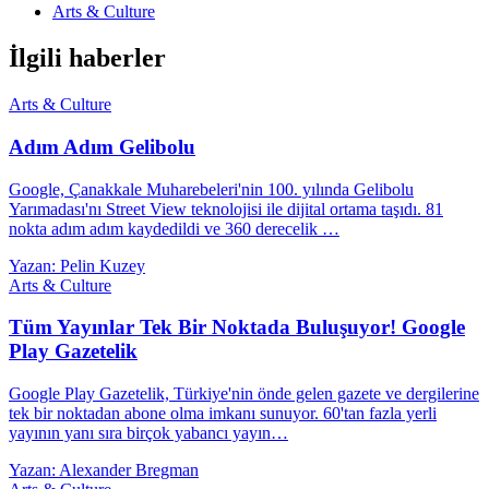
Arts & Culture
İlgili haberler
Arts & Culture
Adım Adım Gelibolu
Google, Çanakkale Muharebeleri'nin 100. yılında Gelibolu
Yarımadası'nı Street View teknolojisi ile dijital ortama taşıdı. 81
nokta adım adım kaydedildi ve 360 derecelik …
Yazan: Pelin Kuzey
Arts & Culture
Tüm Yayınlar Tek Bir Noktada Buluşuyor! Google
Play Gazetelik
Google Play Gazetelik, Türkiye'nin önde gelen gazete ve dergilerine
tek bir noktadan abone olma imkanı sunuyor. 60'tan fazla yerli
yayının yanı sıra birçok yabancı yayın…
Yazan: Alexander Bregman