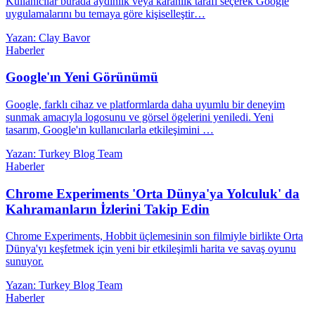
Kullanıcılar burada aydınlık veya karanlık tarafı seçerek Google
uygulamalarını bu temaya göre kişiselleştir…
Yazan: Clay Bavor
Haberler
Google'ın Yeni Görünümü
Google, farklı cihaz ve platformlarda daha uyumlu bir deneyim
sunmak amacıyla logosunu ve görsel ögelerini yeniledi. Yeni
tasarım, Google'ın kullanıcılarla etkileşimini …
Yazan: Turkey Blog Team
Haberler
Chrome Experiments 'Orta Dünya'ya Yolculuk' da
Kahramanların İzlerini Takip Edin
Chrome Experiments, Hobbit üçlemesinin son filmiyle birlikte Orta
Dünya'yı keşfetmek için yeni bir etkileşimli harita ve savaş oyunu
sunuyor.
Yazan: Turkey Blog Team
Haberler