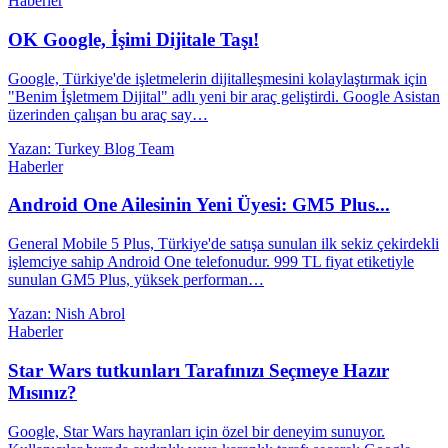
Haberler
OK Google, İşimi Dijitale Taşı!
Google, Türkiye'de işletmelerin dijitalleşmesini kolaylaştırmak için
"Benim İşletmem Dijital" adlı yeni bir araç geliştirdi. Google Asistan
üzerinden çalışan bu araç say…
Yazan: Turkey Blog Team
Haberler
Android One Ailesinin Yeni Üyesi: GM5 Plus...
General Mobile 5 Plus, Türkiye'de satışa sunulan ilk sekiz çekirdekli
işlemciye sahip Android One telefonudur. 999 TL fiyat etiketiyle
sunulan GM5 Plus, yüksek performan…
Yazan: Nish Abrol
Haberler
Star Wars tutkunları Tarafınızı Seçmeye Hazır
Mısınız?
Google, Star Wars hayranları için özel bir deneyim sunuyor.