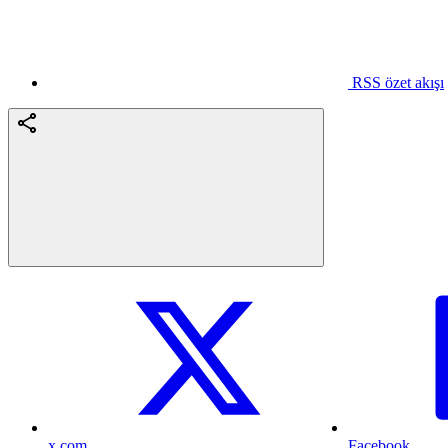
RSS özet akışı
x.com
Facebook