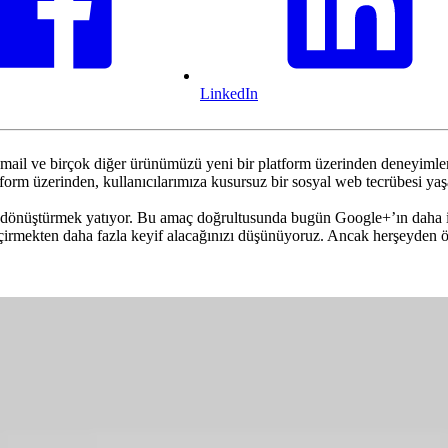
LinkedIn
il ve birçok diğer ürünümüzü yeni bir platform üzerinden deneyimlem
form üzerinden, kullanıcılarımıza kusursuz bir sosyal web tecrübesi yaş
e dönüştürmek yatıyor. Bu amaç doğrultusunda bugün Google+’ın daha işl
eçirmekten daha fazla keyif alacağınızı düşünüyoruz. Ancak herşeyden ön