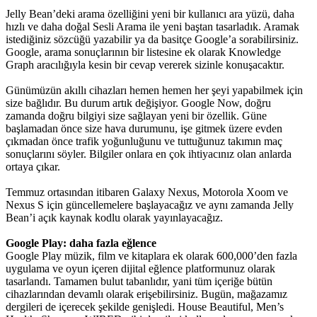
Jelly Bean’deki arama özelliğini yeni bir kullanıcı ara yüzü, daha
hızlı ve daha doğal Sesli Arama ile yeni baştan tasarladık. Aramak
istediğiniz sözcüğü yazabilir ya da basitçe Google’a sorabilirsiniz.
Google, arama sonuçlarının bir listesine ek olarak Knowledge
Graph aracılığıyla kesin bir cevap vererek sizinle konuşacaktır.
Günümüzün akıllı cihazları hemen hemen her şeyi yapabilmek için
size bağlıdır. Bu durum artık değişiyor. Google Now, doğru
zamanda doğru bilgiyi size sağlayan yeni bir özellik. Güne
başlamadan önce size hava durumunu, işe gitmek üzere evden
çıkmadan önce trafik yoğunluğunu ve tuttuğunuz takımın maç
sonuçlarını söyler. Bilgiler onlara en çok ihtiyacınız olan anlarda
ortaya çıkar.
Temmuz ortasından itibaren Galaxy Nexus, Motorola Xoom ve
Nexus S için güncellemelere başlayacağız ve aynı zamanda Jelly
Bean’i açık kaynak kodlu olarak yayınlayacağız.
Google Play: daha fazla eğlence
Google Play müzik, film ve kitaplara ek olarak 600,000’den fazla
uygulama ve oyun içeren dijital eğlence platformunuz olarak
tasarlandı. Tamamen bulut tabanlıdır, yani tüm içeriğe bütün
cihazlarından devamlı olarak erişebilirsiniz. Bugün, mağazamız
dergileri de içerecek şekilde genişledi. House Beautiful, Men’s