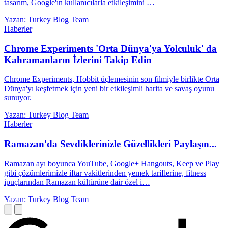
tasarım, Google'ın kullanıcılarla etkileşimini …
Yazan: Turkey Blog Team
Haberler
Chrome Experiments 'Orta Dünya'ya Yolculuk' da
Kahramanların İzlerini Takip Edin
Chrome Experiments, Hobbit üçlemesinin son filmiyle birlikte Orta
Dünya'yı keşfetmek için yeni bir etkileşimli harita ve savaş oyunu
sunuyor.
Yazan: Turkey Blog Team
Haberler
Ramazan'da Sevdiklerinizle Güzellikleri Paylaşın...
Ramazan ayı boyunca YouTube, Google+ Hangouts, Keep ve Play
gibi çözümlerimizle iftar vakitlerinden yemek tariflerine, fitness
ipuçlarından Ramazan kültürüne dair özel i…
Yazan: Turkey Blog Team