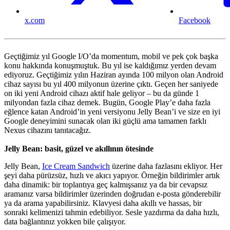
x.com
Facebook
Geçtiğimiz yıl Google I/O’da momentum, mobil ve pek çok başka
konu hakkında konuşmuştuk. Bu yıl ise kaldığımız yerden devam
ediyoruz. Geçtiğimiz yılın Haziran ayında 100 milyon olan Android
cihaz sayısı bu yıl 400 milyonun üzerine çıktı. Geçen her saniyede
on iki yeni Android cihazı aktif hale geliyor – bu da günde 1
milyondan fazla cihaz demek. Bugün, Google Play’e daha fazla
eğlence katan Android’in yeni versiyonu Jelly Bean’i ve size en iyi
Google deneyimini sunacak olan iki güçlü ama tamamen farklı
Nexus cihazını tanıtacağız.
Jelly Bean: basit, güzel ve akıllının ötesinde
Jelly Bean,
Ice Cream Sandwich
üzerine daha fazlasını ekliyor. Her
şeyi daha pürüzsüz, hızlı ve akıcı yapıyor. Örneğin bildirimler artık
daha dinamik: bir toplantıya geç kalmışsanız ya da bir cevapsız
aramanız varsa bildirimler üzerinden doğrudan e-posta gönderebilir
ya da arama yapabilirsiniz. Klavyesi daha akıllı ve hassas, bir
sonraki kelimenizi tahmin edebiliyor. Sesle yazdırma da daha hızlı,
data bağlantınız yokken bile çalışıyor.