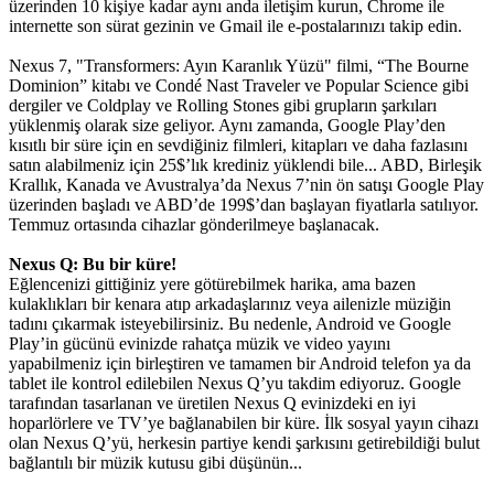
üzerinden 10 kişiye kadar aynı anda iletişim kurun, Chrome ile
internette son sürat gezinin ve Gmail ile e-postalarınızı takip edin.
Nexus 7, "Transformers: Ayın Karanlık Yüzü" filmi, “The Bourne
Dominion” kitabı ve Condé Nast Traveler ve Popular Science gibi
dergiler ve Coldplay ve Rolling Stones gibi grupların şarkıları
yüklenmiş olarak size geliyor. Aynı zamanda, Google Play’den
kısıtlı bir süre için en sevdiğiniz filmleri, kitapları ve daha fazlasını
satın alabilmeniz için 25$’lık krediniz yüklendi bile... ABD, Birleşik
Krallık, Kanada ve Avustralya’da Nexus 7’nin ön satışı Google Play
üzerinden başladı ve ABD’de 199$’dan başlayan fiyatlarla satılıyor.
Temmuz ortasında cihazlar gönderilmeye başlanacak.
Nexus Q: Bu bir küre!
Eğlencenizi gittiğiniz yere götürebilmek harika, ama bazen
kulaklıkları bir kenara atıp arkadaşlarınız veya ailenizle müziğin
tadını çıkarmak isteyebilirsiniz. Bu nedenle, Android ve Google
Play’in gücünü evinizde rahatça müzik ve video yayını
yapabilmeniz için birleştiren ve tamamen bir Android telefon ya da
tablet ile kontrol edilebilen Nexus Q’yu takdim ediyoruz. Google
tarafından tasarlanan ve üretilen Nexus Q evinizdeki en iyi
hoparlörlere ve TV’ye bağlanabilen bir küre. İlk sosyal yayın cihazı
olan Nexus Q’yü, herkesin partiye kendi şarkısını getirebildiği bulut
bağlantılı bir müzik kutusu gibi düşünün...