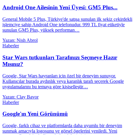
Android One Ailesinin Yeni Üyesi: GM5 Plus...
General Mobile 5 Plus, Türkiye'de satışa sunulan ilk sekiz çekirdekli
işlemciye sahip Android One telefonudur. 999 TL fiyat etiketiyle
sunulan GM5 Plus, yüksek performan…
Yazan: Nish Abrol
Haberler
Star Wars tutkunları Tarafınızı Seçmeye Hazır
Mısınız?
Google, Star Wars hayranları için özel bir deneyim sunuyor.
Kullanıcılar burada aydınlık veya karanlık tarafı seçerek Google
uygulamalarını bu temaya göre kişiselleştir…
Yazan: Clay Bavor
Haberler
Google'ın Yeni Görünümü
Google, farklı cihaz ve platformlarda daha uyumlu bir deneyim
sunmak amacıyla logosunu ve görsel ögelerini yeniledi. Yeni