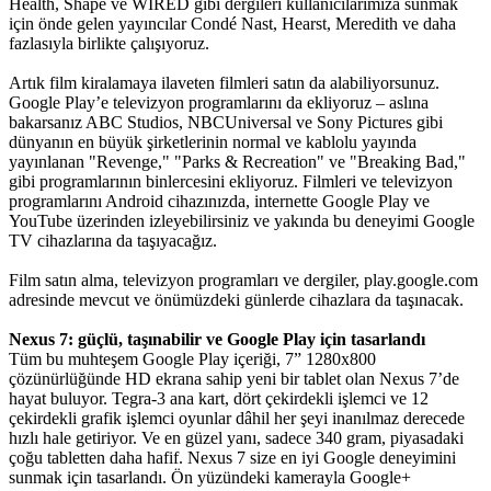
Health, Shape ve WIRED gibi dergileri kullanıcılarımıza sunmak
için önde gelen yayıncılar Condé Nast, Hearst, Meredith ve daha
fazlasıyla birlikte çalışıyoruz.
Artık film kiralamaya ilaveten filmleri satın da alabiliyorsunuz.
Google Play’e televizyon programlarını da ekliyoruz – aslına
bakarsanız ABC Studios, NBCUniversal ve Sony Pictures gibi
dünyanın en büyük şirketlerinin normal ve kablolu yayında
yayınlanan "Revenge," "Parks & Recreation" ve "Breaking Bad,"
gibi programlarının binlercesini ekliyoruz. Filmleri ve televizyon
programlarını Android cihazınızda, internette Google Play ve
YouTube üzerinden izleyebilirsiniz ve yakında bu deneyimi Google
TV cihazlarına da taşıyacağız.
Film satın alma, televizyon programları ve dergiler, play.google.com
adresinde mevcut ve önümüzdeki günlerde cihazlara da taşınacak.
Nexus 7: güçlü, taşınabilir ve Google Play için tasarlandı
Tüm bu muhteşem Google Play içeriği, 7” 1280x800
çözünürlüğünde HD ekrana sahip yeni bir tablet olan Nexus 7’de
hayat buluyor. Tegra-3 ana kart, dört çekirdekli işlemci ve 12
çekirdekli grafik işlemci oyunlar dâhil her şeyi inanılmaz derecede
hızlı hale getiriyor. Ve en güzel yanı, sadece 340 gram, piyasadaki
çoğu tabletten daha hafif. Nexus 7 size en iyi Google deneyimini
sunmak için tasarlandı. Ön yüzündeki kamerayla Google+