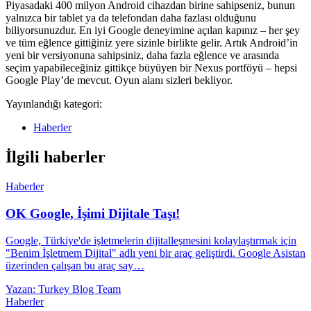
Piyasadaki 400 milyon Android cihazdan birine sahipseniz, bunun
yalnızca bir tablet ya da telefondan daha fazlası olduğunu
biliyorsunuzdur. En iyi Google deneyimine açılan kapınız – her şey
ve tüm eğlence gittiğiniz yere sizinle birlikte gelir. Artık Android’in
yeni bir versiyonuna sahipsiniz, daha fazla eğlence ve arasında
seçim yapabileceğiniz gittikçe büyüyen bir Nexus portföyü – hepsi
Google Play’de mevcut. Oyun alanı sizleri bekliyor.
Yayınlandığı kategori:
Haberler
İlgili haberler
Haberler
OK Google, İşimi Dijitale Taşı!
Google, Türkiye'de işletmelerin dijitalleşmesini kolaylaştırmak için
"Benim İşletmem Dijital" adlı yeni bir araç geliştirdi. Google Asistan
üzerinden çalışan bu araç say…
Yazan: Turkey Blog Team
Haberler