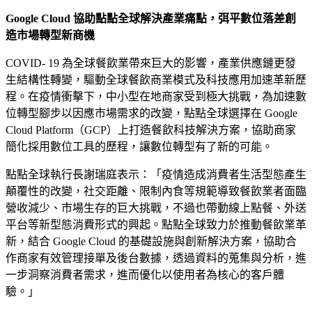
Google Cloud 協助點點全球解決產業痛點，弭平數位落差創
造市場轉型新商機
COVID- 19 為全球餐飲業帶來巨大的影響，產業供應鏈更發
生結構性轉變，驅動全球餐飲商業模式及科技應用加速革新歷
程。在疫情衝擊下，中小型在地商家受到極大挑戰，為加速數
位轉型腳步以因應市場需求的改變，點點全球選擇在 Google
Cloud Platform（GCP）上打造餐飲科技解決方案，協助商家
簡化採用數位工具的歷程，讓數位轉型有了新的可能。
點點全球執行長謝瑞庭表示：「疫情造成消費者生活型態產生
顛覆性的改變，社交距離、限制內食等規範導致餐飲業者面臨
營收減少、市場生存的巨大挑戰，不過也帶動線上點餐、外送
平台等新型態消費形式的興起。點點全球致力於推動餐飲業革
新，結合 Google Cloud 的基礎設施與創新解決方案，協助合
作商家有效管理接單及後台數據，透過資料的蒐集與分析，進
一步洞察消費者需求，進而優化以使用者為核心的客戶體
驗。」