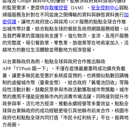
區域及 Google 資料中心的優勢，能解決政府資料須境內儲存
的監管需求，更提供
存取權控管
（IAM）、
安全控制中心
弱點
掃描服務及針對在不同設施之間傳輸的資料與靜態資料進行
加
密保護
，讓地方政府放心與採用 GCP 服務的點點全球合作推
出城市幣計畫，結合點點全球的餐飲及商用網路服務經驗、以
及我們專業的雲端技術支援下，強化物流、金流、及用戶服務
的完整度，吸引餐飲業、零售業、旅宿業等在地商家加入，活
絡地方的數位生活體驗並帶動地方經濟發展。
以台東縣政府為例，點點全球與政府合作推出縣政
APP「TTPush 踢一下」，不僅在疫情最嚴重時成功擴充負載
量，讓更多縣民能受惠於系統疫苗預約，也將類似點數回饋機
制的虛擬城市幣（臺東金幣），結合政府「舊電池回收」等階
段性活動計劃，鼓勵民眾參與市政活動獲取城市幣獎勵。城市
幣的應用不僅能促進縣市內的消費市場活躍，同時達到提升市
政參與率、活化地方經濟、推動永續經營等多重效益。點點全
球與台東縣政府的成功經驗更吸引其他縣市前來合作，桃園市
政府也和點點全球共同打造「市民卡紅利桃子」平台，振興地
方商圈。