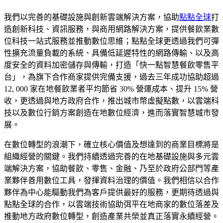
我們以完善的基礎設施與創新雲端解決方案，協助
點點全球
打
造創新科技、資訊服務，與商用網路解決方案，提供餐飲業數
位科技一站式服務並推動數位思維；點點全球更透過我們可彈
性擴充流量負載的系統、具備低延遲特性的網路傳輸、以及高
度安全的資料加密儲存與傳輸，打造「快一點智慧餐飲零售平
台」，為旗下合作商家提供完備支援，過去三年成功協助超過
12, 000 家在地餐飲業者平均節省 30% 營運成本、提升 15% 營
收，更透過與地方政府合作，推出城市幣虛擬點數，以雲端科
技以及數位行銷方案創造在地數位經濟，進而落實智慧城市發
展。
在數位轉型的浪潮下，確立核心價值及想達到的商業目標將是
組織經營的關鍵。我們持續透過完善的在地基礎設施與多元雲
端解決方案，協助餐飲、零售、金融、乃至於政府公部門等產
業夥伴善用數位工具，發揮資料治理的價值。我們相信以合作
夥伴為中心能驅動我們為客戶提供最好的服務，更期待透過與
點點全球的合作，以雲端技術協助弭平在地商家的數位落差及
推動地方政府數位轉型，創造產業共榮並真正落實永續經營。