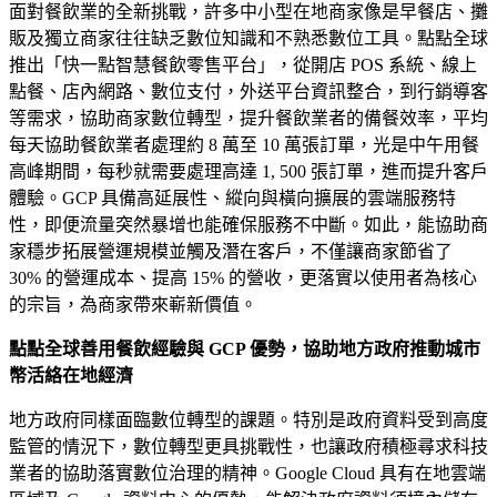
面對餐飲業的全新挑戰，許多中小型在地商家像是早餐店、攤
販及獨立商家往往缺乏數位知識和不熟悉數位工具。點點全球
推出「快一點智慧餐飲零售平台」，從開店 POS 系統、線上
點餐、店內網路、數位支付，外送平台資訊整合，到行銷導客
等需求，協助商家數位轉型，提升餐飲業者的備餐效率，平均
每天協助餐飲業者處理約 8 萬至 10 萬張訂單，光是中午用餐
高峰期間，每秒就需要處理高達 1, 500 張訂單，進而提升客戶
體驗。GCP 具備高延展性、縱向與橫向擴展的雲端服務特
性，即便流量突然暴增也能確保服務不中斷。如此，能協助商
家穩步拓展營運規模並觸及潛在客戶，不僅讓商家節省了
30% 的營運成本、提高 15% 的營收，更落實以使用者為核心
的宗旨，為商家帶來嶄新價值。
點點全球善用餐飲經驗與 GCP 優勢，協助地方政府推動城市
幣活絡在地經濟
地方政府同樣面臨數位轉型的課題。特別是政府資料受到高度
監管的情況下，數位轉型更具挑戰性，也讓政府積極尋求科技
業者的協助落實數位治理的精神。Google Cloud 具有在地雲端