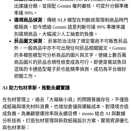
出建議分類，並搭配 Gemini 複判審核，可提升分類準確
率達 99%。
違規商品偵測
：傳統 NLP 模型在判斷政策限制商品時門
檻極高，如今透過 Gemini 語意判斷可達 99% 準確率識
別違規商品，大幅減少人工抽查的負擔。
菸品圖文偵測
： 菸害防治法除了規定電商不可販售菸品
外，一般商品中亦不可出現任何菸品相關圖文。Gemini
的多模態模型可分析商品的圖片與文字，使線上數百萬
商品圖片的菸品合規性檢查成為可行，即便是嘗試魚目
混珠的卡通造型電子菸也能精準偵測，成功為平台做好
把關工作。
AI 助力包材革新，推動永續實踐
在包材管理上，過去「大箱裝小貨」的問題普遍存在，不僅造
成紙箱與填充材料浪費，也增加倉儲與運輸成本，對環境亦造
成負擔。為兼顧營運效率與永續目標，momo 結合 AI 與數據
分析技術，打造包材管理與新款紙箱設計方案，實現資源優化
與包材革新：