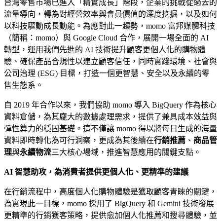
台灣零售市場已進入「精實成長」階段，企業的挑戰從過去的
流量導向，轉為對經營效率與會員價值的深度挖掘，以及如何
以科技驅動成長動能。為應對此一趨勢，momo 富邦媒體科技
（簡稱：momo）與 Google Cloud 合作，展開一場全面的 AI
轉型，運用我們先進的 AI 技術提升顧客更個人化的購物體
驗、確保產品合規性以建立顧客信任，同時實踐環境、社會與
公司治理 (ESG) 目標，打造一個更智慧、安全以及永續的零
售生態系。
自 2019 年合作以來，我們協助 momo 導入 BigQuery 作為核心
資料倉儲，為其龐大的數據處理需求，提供了兼具成本效益與
彈性算力的穩固基礎。這不僅讓 momo 得以將每日生成的海量
資料即時轉化為可行洞察，更成為其後續在
行銷推薦
、
商品管
理
與
永續物流
三大核心場域，推進智慧應用的關鍵支點。
AI 智慧助攻，為消費者提供更個人化、更精準的建議
在行銷流程中，高度個人化購物體驗是獲取顧客青睞的關鍵，
為實現此一目標，momo 採用了 BigQuery 和 Gemini 技術發展
更精準的行銷獲客策略，提供愈加個人化推薦和搜尋體驗，並