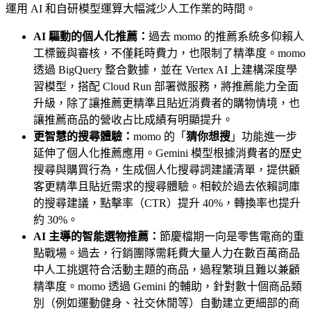
運用 AI 和自研模型運算大幅減少人工作業的時間。
AI 驅動的個人化推薦：
過去 momo 的推薦系統多仰賴人
工標籤與審核，不僅耗時費力，也限制了精準度。momo
透過 BigQuery 整合數據，並在 Vertex AI 上建構深度學
習模型，搭配 Cloud Run 部署微服務，將推薦能力全面
升級，除了讓推薦更精準且貼近消費者的購物情境，也
讓推薦商品的營收占比成績有明顯提升。
更智慧的搜尋體驗：
momo 的「
猜你想搜
」功能進一步
延伸了個人化推薦應用。Gemini 模型根據消費者的歷史
搜尋與購買行為，生成個人化搜尋詞建議清單，提供顧
客更精準且貼近需求的搜尋體驗。相較於過去依賴詞庫
的搜尋建議，點擊率（CTR）提升 40%，轉換率也提升
約 30%。
AI 主導的智能選物推薦：
節慶檔期一向是零售電商的重
點戰場。過去，行銷團隊需耗費大量人力在數百萬商品
中人工挑選符合活動主題的商品，過程繁瑣且難以兼顧
精準度。momo 透過 Gemini 的輔助，針對數十個商品類
別（例如運動健身、社交休閒等）自動建立更細部的商