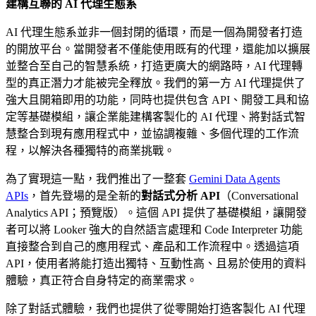
建構互聯的 AI 代理生態系
AI 代理生態系並非一個封閉的循環，而是一個為開發者打造
的開放平台。當開發者不僅能使用既有的代理，還能加以擴展
並整合至自己的智慧系統，打造更廣大的網路時，AI 代理轉
型的真正潛力才能被完全釋放。我們的第一方 AI 代理提供了
強大且開箱即用的功能，同時也提供包含 API、開發工具和協
定等基礎模組，讓企業能建構客製化的 AI 代理、將對話式智
慧整合到現有應用程式中，並協調複雜、多個代理的工作流
程，以解決各種獨特的商業挑戰。
為了實現這一點，我們推出了一整套
Gemini Data Agents
APIs
，首先登場的是全新的
對話式分析 API
（Conversational
Analytics API；預覽版）。這個 API 提供了基礎模組，讓開發
者可以將 Looker 強大的自然語言處理和 Code Interpreter 功能
直接整合到自己的應用程式、產品和工作流程中。透過這項
API，使用者將能打造出獨特、互動性高、且易於使用的資料
體驗，真正符合自身特定的商業需求。
除了對話式體驗，我們也提供了從零開始打造客製化 AI 代理