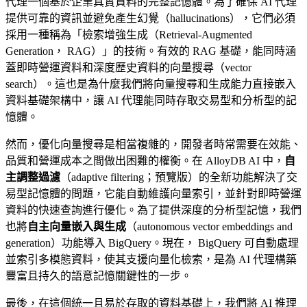
代理一個基於企業真實資料的完整記憶體。為了確保 AI 代理
提供可靠的資訊並避免產生幻覺（hallucinations），它們必須
採用一種稱為「檢索增強生成（Retrieval-Augmented
Generation， RAG）」的技術。有效的 RAG 基礎，能同時涵
蓋即時營運資料和深度歷史資料的向量搜尋（vector
search）。這也是為什麼我們將向量搜尋和生成能力直接嵌入
資料基礎架構中，讓 AI 代理能同時存取交易型和分析型的記
憶體。
然而，優化向量搜尋是相當複雜的，開發者時常需要在效能、
品質和營運成本之間做出困難的權衡。在 AlloyDB AI 中，
自
主調整過濾
（adaptive filtering；預覽版）的全新功能解決了交
易型記憶體的問題，它能自動維護向量索引，並針對即時營運
資料的快速查詢進行優化。為了提供深度的分析型記憶，我們
也將
自主向量嵌入與生成
（autonomous vector embeddings and
generation）功能導入 BigQuery。現在， BigQuery 可自動處理
並索引多模態資料，使其支援向量化檢索，是為 AI 代理構築
豐富且持久的語意記憶關鍵性的一步。
最後，在這個統一且易於存取的資料基礎上，我們將 AI 推理