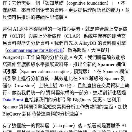
作；它們需要一個「認知基礎（cognitive foundation）」，不
僅能統一來自整個企業的資料，更要提供理解語意的能力，並
具備可供推理的持續性記憶體。
這個 AI 原生基礎架構的一項核心要素，就是整合線上交易處
理（OLTP）與線上分析處理（OLAP）系統中儲存的即時交
易資料與歷史分析資料。我們首先以 AlloyDB 的資料欄引擎
（
columnar engine for AlloyDB
）做為起點，大幅提升
PostgreSQL 工作負載的分析效能。今天，我們將這項效能承
諾延伸至旗艦級水平擴展資料庫，推出全新的
Spanner 欄位
式引擎
（Spanner columnar engine；預覽版）。在 Spanner 欄位
式引擎上進行分析查詢，其效能比在 SSD 等級的 Spanner 列
儲存（row store）上快上近 200 倍， 且能直接在交易資料上執
行。做為我們統一的 資料雲架構的一部分，這項創新也透過
Data Boost
直接讓我們的分析引擎 BigQuery 受惠。它利用
Spanner 資料欄引擎縮短交易與分析工作負載間的差距，加快
BigQuery 對即時營運資料的分析速度。
有了這個統一的資料層（data plane）後，接著就是要賦予 AI