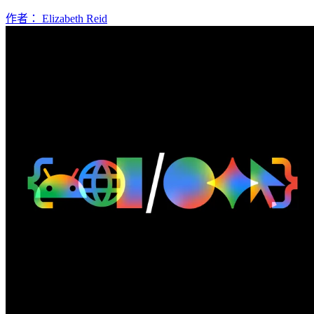
作者： Elizabeth Reid