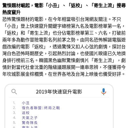
驚悚題材崛起，電影「小丑」、「返校」、「寄生上流」搜尋
熱度竄升
恐怖驚悚題材的電影，在今年相當吸引台灣網友關注。不只
「小丑」登上快速竄升關鍵字總榜第九名及電影榜單第一名，
「返校」和「寄生上流」也分佔電影榜單第三、六名，打破前
兩年多為動作冒險電影名列前茅之勢。由同名恐怖解謎電腦遊
戲改編的電影「返校」，透過驚悚又扣人心弦的劇情，探討台
灣白色恐怖時期歷史，引起熱烈討論，也使國片睽違已久地擠
身排行榜前三名。韓國黑色幽默驚悚劇情片「寄生上流」，劇
情針對當代社會沈重的階級議題展開一連串思辨，不僅獲得今
年坎城影展金棕櫚獎，在世界各地及台灣上映後也備受好評。