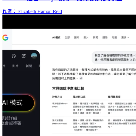
作者： Elizabeth Hamon Reid