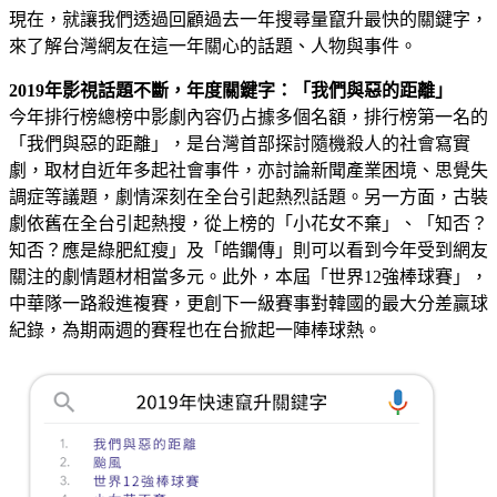
現在，就讓我們透過回顧過去一年搜尋量竄升最快的關鍵字，
來了解台灣網友在這一年關心的話題、人物與事件。
2019年影視話題不斷，年度關鍵字：「我們與惡的距離」
今年排行榜總榜中影劇內容仍占據多個名額，排行榜第一名的
「我們與惡的距離」，是台灣首部探討隨機殺人的社會寫實
劇，取材自近年多起社會事件，亦討論新聞產業困境、思覺失
調症等議題，劇情深刻在全台引起熱烈話題。另一方面，古裝
劇依舊在全台引起熱搜，從上榜的「小花女不棄」、「知否？
知否？應是綠肥紅瘦」及「皓鑭傳」則可以看到今年受到網友
關注的劇情題材相當多元。此外，本屆「世界12強棒球賽」，
中華隊一路殺進複賽，更創下一級賽事對韓國的最大分差贏球
紀錄，為期兩週的賽程也在台掀起一陣棒球熱。