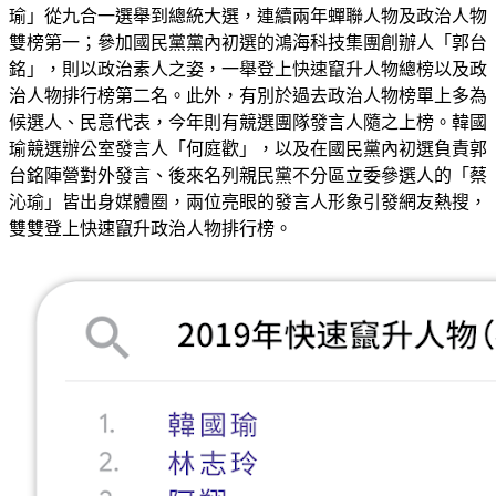
瑜」從九合一選舉到總統大選，連續兩年蟬聯人物及政治人物
雙榜第一；參加國民黨黨內初選的鴻海科技集團創辦人「郭台
銘」，則以政治素人之姿，一舉登上快速竄升人物總榜以及政
治人物排行榜第二名。此外，有別於過去政治人物榜單上多為
候選人、民意代表，今年則有競選團隊發言人隨之上榜。韓國
瑜競選辦公室發言人「何庭歡」，以及在國民黨內初選負責郭
台銘陣營對外發言、後來名列親民黨不分區立委參選人的「蔡
沁瑜」皆出身媒體圈，兩位亮眼的發言人形象引發網友熱搜，
雙雙登上快速竄升政治人物排行榜。