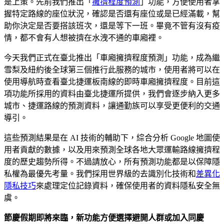
是上策。先前我們推出「
擁擠程度預測
」功能，方便使用者掌
握特定路線的座位狀況，確認是否還有座位或是已經滿載，幫
助你決定是否要搭該班次，還是等下一班。畢竟不管有沒有疫
情，都不會有人想被擠在水洩不通的車廂裡。
今天我們正式在臺北推出「車廂擁擠程度預測」功能，成為繼
雪梨及紐約後全球第三個推行此服務的城市，使用者將可以在
使用導航時查看臺北捷運板南線的即時車廂擁擠程度。目前這
項功能所採用的資料由臺北捷運所提供，我們會逐步納入更多
城市、捷運路線的預測資料，讓通勤族可以享受更便利的交通
導引。
這些預測結果是在 AI 技術的輔助下，綜合分析 Google 地圖使
用者貢獻的數據，以及用來預測全球各地大眾運輸路線擁擠程
度的歷史趨勢所得。不過請放心，所有預測功能都是以保障隱
私權為最優先考量。我們採用世界級的去識別化技術和
差異化
隱私技巧
來處理定位記錄資料，確保使用者的資料隱私安全無
虞。
節慶假期即將來臨，新功能方便選擇避開人群或加入同慶