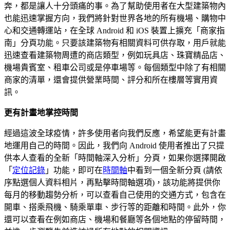
奔，都是讓人十分頭痛的事。為了幫助使用者在大型建築物內
也能迅速掌握方向，我們將針對世界各地的所有機場、購物中
心和交通轉運站，在全球 Android 和 iOS 裝置上擴充「商家指
南」分頁功能。只要該建築物有相關資料可供存取，用戶就能
迅速查看建築物周遭的商店類型，例如玩具店、珠寶精品店、
機場貴賓室、租車公司或是停車場等。每個類型中除了有相關
商家的清單，還會提供營業時間、評分和所在樓層等實用資
訊。
更有計畫地掌控時間
經過這波全球疫情，許多使用者向我們反應，希望能更有計畫
地運用自己的時間。因此，我們向 Android 使用者推出了只提
供本人查看的全新「時間軸深入分析」分頁，如果你選擇開啟
「
定位記錄
」功能，即可在
時間軸
中看到一個全新分頁 (請依
序點選個人資料相片，再點擊時間軸選項)，該功能將提供你
每月的移動趨勢分析，可以查看自己使用的交通方式，包含在
開車、搭乘飛機、騎乘單車、步行等的距離和時間。此外，你
還可以查看在例如商店、機場和餐廳等各個地點的停留時間，