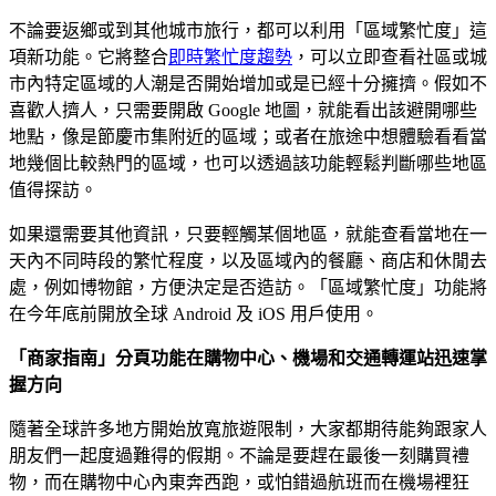
不論要返鄉或到其他城市旅行，都可以利用「區域繁忙度」這
項新功能。它將整合
即時繁忙度趨勢
，可以立即查看社區或城
市內特定區域的人潮是否開始增加或是已經十分擁擠。假如不
喜歡人擠人，只需要開啟 Google 地圖，就能看出該避開哪些
地點，像是節慶市集附近的區域；或者在旅途中想體驗看看當
地幾個比較熱門的區域，也可以透過該功能輕鬆判斷哪些地區
值得探訪。
如果還需要其他資訊，只要輕觸某個地區，就能查看當地在一
天內不同時段的繁忙程度，以及區域內的餐廳、商店和休閒去
處，例如博物館，方便決定是否造訪。「區域繁忙度」功能將
在今年底前開放全球 Android 及 iOS 用戶使用。
「商家指南」分頁功能在購物中心、機場和交通轉運站迅速掌
握方向
隨著全球許多地方開始放寬旅遊限制，大家都期待能夠跟家人
朋友們一起度過難得的假期。不論是要趕在最後一刻購買禮
物，而在購物中心內東奔西跑，或怕錯過航班而在機場裡狂