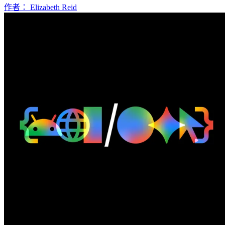
作者： Elizabeth Reid