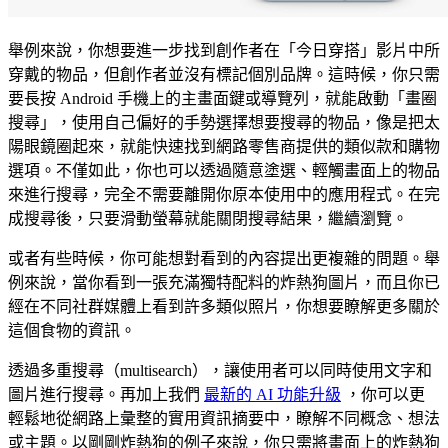
舉例來說，你想要進一步找到創作者在「今日穿搭」影片中所
穿戴的物品，但創作者並沒有標記個別品牌。這時候，你只需
要長按 Android 手機上的主畫面鍵或導覽列，就能啟動「畫圈
搜尋」，使用自己偏好的手勢選擇想要搜尋的物品，像是把太
陽眼鏡圈起來，就能快速找到網路零售商提供的類似款和購物
選項。不僅如此，你也可以透過隨意塗選、輕觸畫面上的物品
來進行搜尋，完全不需要離開你原本使用中的應用程式。在完
成搜尋後，只要滑動螢幕就能關閉搜尋結果，繼續瀏覽。
或者有些時候，你可能想對看到的內容提出更複雜的問題。舉
例來說，當你看到一張充滿獨特配料的炸熱狗圖片，而且你已
經在不同社群媒體上看到許多類似照片，你想要瞭解更多關於
這個食物的資訊。
透過多重搜尋（multisearch），讓使用者可以同時使用文字和
圖片進行搜尋。再加上我們
最新的 AI 功能升級
，你可以更
輕鬆地從網路上彙整的實用資訊摘要中，瞭解不同概念、想法
或主題。以剛剛炸熱狗的例子來說，你只需將畫面上的炸熱狗