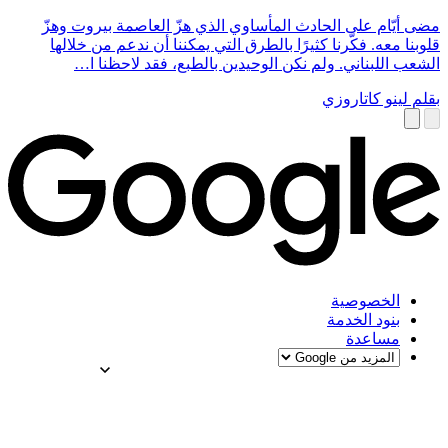
مضى أيّام على الحادث المأساوي الذي هزّ العاصمة بيروت وهزّ
قلوبنا معه. فكّرنا كثيرًا بالطرق التي يمكننا أن ندعم من خلالها
الشعب اللبناني. ولم نكن الوحيدين بالطبع، فقد لاحظنا ا…
بقلم لينو كاتاروزي
الخصوصية
بنود الخدمة
مساعدة