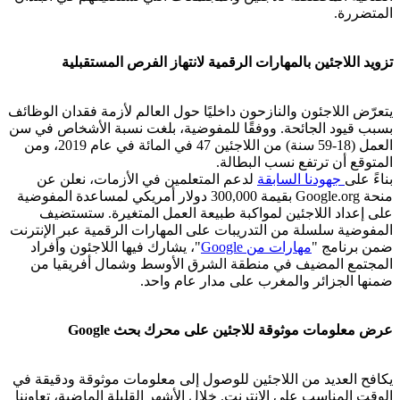
المتضررة.
تزويد اللاجئين بالمهارات الرقمية لانتهاز الفرص المستقبلية
يتعرّض اللاجئون والنازحون داخليًا حول العالم لأزمة فقدان الوظائف
بسبب قيود الجائحة. ووفقًا للمفوضية، بلغت نسبة الأشخاص في سن
العمل (18-59 سنة) من اللاجئين 47 في المائة في عام 2019، ومن
المتوقع أن ترتفع نسب البطالة.
بناءً على
جهودنا السابقة
لدعم المتعلمين في الأزمات، نعلن عن
منحة Google.org بقيمة 300,000 دولار أمريكي لمساعدة المفوضية
على إعداد اللاجئين لمواكبة طبيعة العمل المتغيرة. ستستضيف
المفوضية سلسلة من التدريبات على المهارات الرقمية عبر الإنترنت
ضمن برنامج "
مهارات من Google
"، يشارك فيها اللاجئون وأفراد
المجتمع المضيف في منطقة الشرق الأوسط وشمال أفريقيا من
ضمنها الجزائر والمغرب على مدار عام واحد.
عرض معلومات موثوقة للاجئين على محرك بحث Google
يكافح العديد من اللاجئين للوصول إلى معلومات موثوقة ودقيقة في
الوقت المناسب على الإنترنت. خلال الأشهر القليلة الماضية، تعاوننا