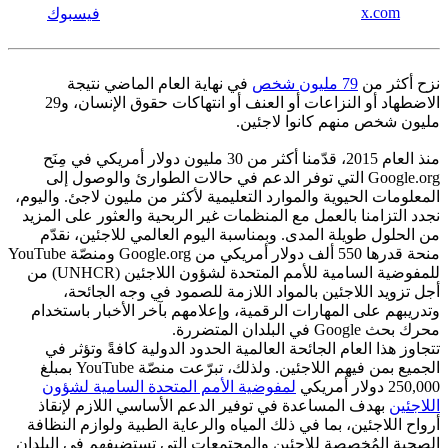
x.com
فيسبوك
نزح أكثر من
79 مليون شخص
في نهاية العام الماضي نتيجة
الاضطهاد أو النزاعات أو العنف أو انتهاكات حقوق الإنسان، و29
مليون شخص منهم كانوا لاجئين.
منذ العام 2015، قدّمنا أكثر من 30 مليون دولار أمريكي في مِنَح
Google.org التي توفر الدعم في حالات الطوارئ والوصول إلى
المعلومات الحيوية والموارد التعليمية لأكثر من مليون لاجئ. واليوم،
نجدد التزامنا بالعمل مع المنظمات غير الربحية والعثور على المزيد
من الحلول طويلة المدى. وبمناسبة اليوم العالمي للاجئين، نقدّم
منحة قدرها 550 ألف دولار أمريكي من Google.org ومنصّة YouTube
للمفوضية السامية للأمم المتحدة لشؤون اللاجئين (UNHCR) من
أجل تزويد اللاجئين بالمواد اللازمة للصمود في وجه الجائحة،
وتدريبهم على المهارات الرقمية، وإعلامهم بآخر الأخبار باستخدام
محرك بحث Google في البلدان المتضررة.
تتجاوز هذا العام الجائحة العالمية الحدود الدولية كافةً وتؤثر في
الجميع بمن فيهم اللاجئين. ولذلك، تبرّعت منصّة YouTube بمبلغ
250,000 دولار أمريكي
لمفوضية الأمم المتحدة السامية لشؤون
اللاجئين
بهدف المساعدة في توفير الدعم الأساسي اللازم لإنقاذ
أرواح اللاجئين، بما في ذلك المياه والرعاية الطبية ولوازم النظافة
الصحية المُخصصة للاجئين والمجتمعات التي تستضيفهم في البلدان