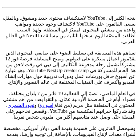
يتجه الكثير إلى YouTube لاستكشاف محتوى جديد ومشوق. وبالمثل،
يسعى القائمون على YouTube لاكتشاف وجوه جديدة ومواهب
واعدة من منشئي المحتوى المميّز في المنطقة. ولهذا السبب،
أطلقت المنصّة اليوم نسختها الثانية من مسابقة NextUp في العالم
العربي.
تساهم هذه المسابقة في تسليط الضوء على صانعي المحتوى الذين
يقدّمون اعمال مبتكرة على قنواتهم. وتمنح المسابقة فرصةً فوز 12
مشتركاً تشمل رحلة مدفوعة التكاليف إلى دبي في وقت لاحق من
هذا العام للمشاركة في YouTube NextUp creator camp، وهو عبارة
عن أسبوعٍ حافل بورشات عمل ودورات تدريبية حول مهارات إنشاء
الفيديو والتعرف على التقنيات المختلفة في عالم التصوير والإنتاج.
في العام الماضي، انضمّ إلى الفعالية 19 فائز من 7 بلدان مختلفة،
قضوا 5 أيام في العاصمة الأردنية عمّان، والتقوا بعدد من أهم منشئي
المحتوى في المنطقة مثل مريم (من قناة
إسوارة
) و
نجود الشمري
.
وقد شاركوا خبراتهم المكتسبة من YouTube، وقصص نجاحهم على
المنصّة حتّى وصل عدد متابعيهم أكثر من مليوني شخص تقريباً.
وسيحصل الفائزون على قسيمة بقيمة ألفي دولار أمريكي، مخصصة
لشراء معدات لإنتاج الفيديوهات، بالإضافة إلى توجيه وإرشاد يقدمه