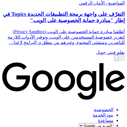
المواضيع - الأمان الرقمي
التعرّف على واجهة برمجة التطبيقات الجديدة Topics في
إطار "مبادرة حماية الخصوصية على الويب"
أطلقنا مبادرة حماية الخصوصية على الويب (Privacy Sandbox)
لتعزيز خصوصية المستخدمين على الويب، وتوفير الأدوات اللازمة
للناشرين ومنشئي المحتوى وغيرهم من مطوّري البرامج لإعدا…
بقلم فيني جويل
الخصوصية
بنود الخدمة
مساعدة