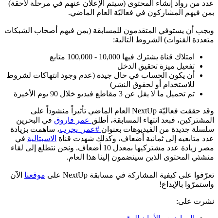
عدد من رواد إنشاء المحتوى (سيتم الإعلان عنهم في مرحلة لاحقة)
بمن فيهم المشاركون في فعاليّة العام الماضي.
ويجب أن يستوفي المتقدمون للمسابقة (بمن فيهم أصحاب الشبكات
متعددة القنوات) الشروط التالية:
امتلاك قناة يشترك فيها 10,000 - 100,000 متابع
تفعيل ميزة تحقيق الدخل
أن يكون الحساب في حال جيدة (عدم وجود انتهاكات لشروط
للاستخدام أو لحقوق النشر)
تم تحميل ما لا يقل عن 3 مقاطع فيديو خلال 90 يوم الأخيرة
وقد حققت فعاليّة NextUp العام الماضي تأثيراً منشوداً على
المشتركين، فبعد انتهاء المسابقة، أطلق
عمر فاروق
في البحرين
سلسلة جديدة من الفيديوهات بعنوان
#عمر_يجرب
، ساهمت بزيادة
عدد متابعيه إلى ثمانية أضعاف، وكذلك شهدت قناة
الاسبتالية
في
مصر زيادة عدد مشتركيها بمعدل 10 أضعاف. ونحن نتطلع إلى لقاء
منشئي المحتوى الذين سينضمون إلينا هذا العام.
تعرّفوا على كيفية المشاركة في مسابقة NextUp على
موقعنا
الآن
واستمرّوا بالإبداع!
نشرت على: