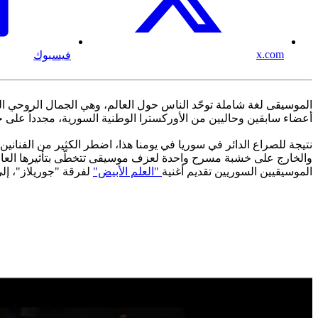
x.com
فيسبوك
الموسيقى لغة شاملة توحّد الناس حول العالم، وهي الجمال الروحي ال
أعضاء سابقين وحاليين من الأوركسترا الوطنية السورية، مجدداً على خشب
نتيجة للصراع الدائر في سوريا في يومنا هذا، اضطر الكثير من الفناني
والخارج على خشبة مسرح واحدة لعزف موسيقى تتخطّى بتأثيرها العاطف
الموسيقيين السوريين تقديم أغنية
"العلم الأبيض"
لفرقة "جوريلاز"، إلى