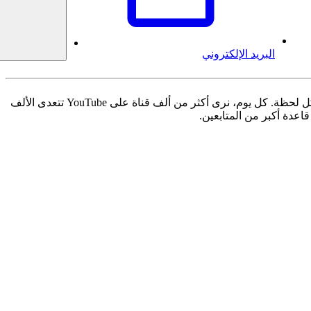
البريد الإلكتروني
المزيد من الفيديوهات الرائعة باتت متاحة عبر منصة YouTube أكثر من أي وقت مضى، صيغ جديدة تم إنشاؤها ونجوم وفنانون جدد يظهرون كل لحظة. كل يوم، نرى أكثر من ألف قناة على YouTube تتعدى الألف
عدة أكبر من المتابعين.