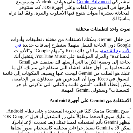
لمشتركي
Gemini Advanced
على هواتف Android، وسيتوسع
طرحها في المزيد من اللغات وعلى أجهزة iOS. كما ستتوفر
المحادثة بعشرة أصوات يتنوع فيها الأسلوب والنبرة، وفقًا لما تراه
مناسبًا لك.
صوت واحد لتطبيقات مختلفة
من خلال Gemini، يمكنك الاستفادة من مختلف تطبيقات وأدوات
Google دون الحاجة للتنقل بينهما! سنطرح إضافات جديدة
في
الأسابيع القادمة
، بما في ذلك Keep و"مهام Google" و"الأدوات
المساعدة" والمزايا الموسَّعة على YouTube Music. لِنتخيل أنك
بحاجة إلى وصفة اللازانيا التي أرسلها لك صديقك عبر Gmail
لاستخدامها من أجل حفلة العشاء التي ستقام في منزلك. كل ما
عليك هو الطلب من Gemini ليبحث عنها ويضيف المكونات إلى قائمة
التسوق في Keep. وبما أن المدعوين هم أصدقاؤك من الجامعة،
يمكن إعطاء الطلب "أنشئ قائمة بالأغاني التي تذكرني بأواخر
التسعينات" وسيتولى Gemini المهمة.
الاستفادة من Gemini على أجهزة Android
أصبح Gemini مدمجًا كليًا في تجربة المستخدم على نظام Android.
ما عليك سوى الضغط مطوّلاً على زر التشغيل أو قول "OK Google"
ليظهر Gemini بأتم استعداده لمساعدتك (بعد تحديث الإعدادات).
يمكن لأداة Gemini تنفيذ إجراءات مختلفة كاستخدام صور أنشأها