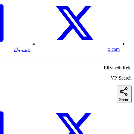
x.com
فيسبوك
Elizabeth Reid
VP, Search
Share