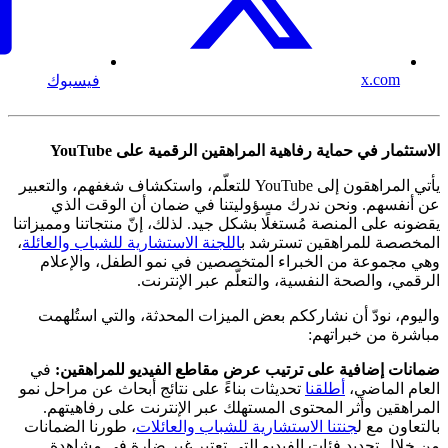
x.com
فيسبوك
الاستثمار في حماية رفاهية المراهقين الرقمية على YouTube
يأتي المراهقون إلى YouTube للتعلّم، واستكشاف شغفهم، والتعبير
عن أنفسهم. ونحن ندرك مسؤوليتنا في ضمان أن الوقت الذي
يقضونه على المنصة مُستغلًا بشكل جيد. لذلك، إنّ منتجاتنا ومميزاتنا
المخصصة للمراهقين تسترشد ب
اللجنة الاستشارية للشباب والعائلة
،
وهي مجموعة من الخبراء المتخصصين في نمو الطفل، والإعلام
الرقمي، والصحة النفسية، والتعلّم عبر الإنترنت.
واليوم، نودّ أن نشارككم بعض الميزات المحدثة، والتي استُلهمت
مباشرة من خبراتهم:
ضمانات إضافية على ترتيب عرض مقاطع الفيديو للمراهقين:
في
العام الماضي،
أطلقنا
تحديثات بناءً على نتائج أبحاث عن مراحل نمو
المراهقين وأثر المحتوى المستهلك عبر الإنترنت على رفاهيتهم.
بالتعاون مع ل
جنتنا الاستشارية للشباب والعائلات
، طورنا الضمانات
من خلال تحديد فئات الفيديو التي تعتبر غير ضارة في مشاهدة