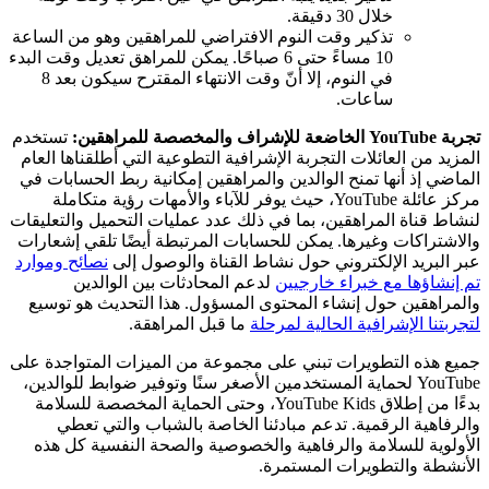
خلال 30 دقيقة.
تذكير وقت النوم الافتراضي للمراهقين وهو من الساعة
10 مساءً حتى 6 صباحًا. يمكن للمراهق تعديل وقت البدء
في النوم، إلا أنّ وقت الانتهاء المقترح سيكون بعد 8
ساعات.
تجربة YouTube الخاضعة للإشراف والمخصصة للمراهقين:
تستخدم
المزيد من العائلات التجربة الإشرافية التطوعية التي أطلقناها العام
الماضي إذ أنها تمنح الوالدين والمراهقين إمكانية ربط الحسابات في
مركز عائلة YouTube، حيث يوفر للآباء والأمهات رؤية متكاملة
لنشاط قناة المراهقين، بما في ذلك عدد عمليات التحميل والتعليقات
والاشتراكات وغيرها. يمكن للحسابات المرتبطة أيضًا تلقي إشعارات
عبر البريد الإلكتروني حول نشاط القناة والوصول إلى
نصائح وموارد
تم إنشاؤها مع خبراء خارجيين
لدعم المحادثات بين الوالدين
والمراهقين حول إنشاء المحتوى المسؤول. هذا التحديث هو توسيع
لتجربتنا الإشرافية الحالية لمرحلة
ما قبل المراهقة.
جميع هذه التطويرات تبني على مجموعة من الميزات المتواجدة على
YouTube لحماية المستخدمين الأصغر سنًا وتوفير ضوابط للوالدين،
بدءًا من إطلاق YouTube Kids، وحتى الحماية المخصصة للسلامة
والرفاهية الرقمية. تدعم مبادئنا الخاصة بالشباب والتي تعطي
الأولوية للسلامة والرفاهية والخصوصية والصحة النفسية كل هذه
الأنشطة والتطويرات المستمرة.