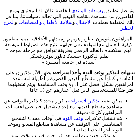
ونواصل تطبيق
إرشادات المنتدى
الخاصة بنا لإزالة المحتوى ومنع
القاصرين من مشاهدة مقاطع الفيديو التي تخالف سياساتنا، بما في
ذلك المتعلقة بعمليات
الاحتيال
و
سلامة الأطفال
والمضايقات
وا
لمزح
الخطير
.
"المراهقون يقومون بتطوير هويتهم ومبادئهم الأخلاقية، بينما يتعلمون
كيفية التعامل مع المواقف في حياتهم. تتيح هذه الضوابط الموسعة
لهم استكشاف العالم الرقمي بطريقة تتوافق مع مرحلة نموهم."
بقلم
الدكتورة جيسيكا تايلور بيوتروفسكي
أستاذة في جامعة أمستردام
تنبيهات للتذكير بوقت النوم وأخذ استراحة:
يظهر الآن تذكيران على
الشاشة بأكملها عبر مقاطع الفيديو القصيرة والطويلة لمساعدة
المراهقين بشكل أفضل على إدارة وقت المشاهدة. ويتم تشغيلهما
افتراضيًا للمستخدمين الذين تقل أعمارهم عن 18 عامًا.
يمكن ضبط
تذكير الاستراحة
بتكرار محدد كتذكير بالتوقف عن
مشاهدة مقاطع الفيديو، مع إعداد تشغيل افتراضي لحسابات
المراهقين كل 60 دقيقة.
يتم تشغيل تذكيرات
وقت النوم
في أوقات محددة لتشجيع
المشاهدين على التوقف عن مشاهدة مقاطع الفيديو وموعد
النوم. آخر التحديثات لدينا:
تذكير جديد ينبه المراهق في حين اقتراب وقت نومه