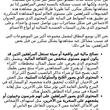
واحدة، ولكنها قد تسبب مشكلة بالنسبة لبعض المراهقين إذا تم
مشاهدتها بشكل متكرر. كما طورنا طرقًا لتفريق مشاهدة هذه
الفيديوهات للمراهقين على مستوى العالم لمنع المشاهدة المتكررة.
تم تطبيق هذه الضوابط في البداية على المحتوى الذي يصور العدوان
الاجتماعي في شكل مشاجرات دون تواصل جسدي واعتداء، وعلى
المحتوى الذي يقارن السمات الجسدية المثالية أو أنواع الأجسام.
نحن الآن نوسع النطاق لنشمل مجموعة أكبر من الموضوعات التي
قد تسبب مشاكل عند مشاهدتها بشكل متكرر من قبل بعض
المراهقين، بما في ذلك:
نصائح مالية غير واقعية أو سيئة تستغل المراهقين الذين قد
يكون لديهم مستوى منخفض من الثقافة المالية.
ويشمل ذلك
المحتوى الذي يعرض، على سبيل المثال، مخططات "الثراء
السريع"، أو يقترح على المشاهدين شراء منتج معين يعلمك
كيف تصبح غنيًا أو شراء تذاكر اليانصيب لتصبح أكثر ثراءً.
المحتوى الذي يصور الجُنح والسلوكيات السلبية،
مثل الغش
في الاختبار، أو الكذب لتحقيق فائدة شخصية، أو المشاركة في
المزح والحيل العامة التي تؤثر سلبًا على الآخرين، مثل إهانة
العملاء في متجر أثناء التظاهر بالعمل هناك.
المحتوى الذي يصور المراهقين على أنهم شرسون وخبيثون أو
يشجعهم على السخرية من الآخرين،
مثل استهداف الأشخاص
في الأماكن العامة ممن لا يريدون التفاعل مع الناس أو
السخرية من الآخرين بسبب فقرهم.