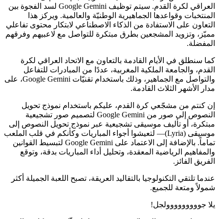
العراقي لكرة القدم. سيتم توظيف Google Gemini لسد الفجوة بين
المنتخبات وقواعدها الجماهيرية الوطنيّة والعالمية. ويركز هذا
التعاون على الاستفادة من الذكاء الاصطناعي لابتكار محتوى تفاعلي
مميّز، وتزويد المشجعين بطرق مبتكرة للتواصل مع لاعبيهم وفرقهم
المفضلة.
كما سنطلق في الأيام القادمة بالتعاون مع الاتحاد العراقي لكرة
القدم، والجامعة الملكية المغربية، عددًا من المبادرات للتفاعل
والتواصل مع الجماهير، وذلك باستخدام تقنيّات Google Gemini، على
مدار الأشهر الثلاث القادمة.
إن كنتم من مشجّعي كرة القدم، عليكم باستخدام نموذج تحويل
النصوص إلى صور من Google Gemini لتصميم صور تشجيعية
مبتكرة، أو تأليف موسيقى تشجيعية عبر نموذج تحويل النصوص إلى
موسيقى (Lyria)— لتعيشوا أجواء المباريات وكأنكم في قلب الملعب
تماماً. بالإضافة إلى الاعتماد على Google Gemini لتبسيط القوانين
والمفاهيم الرياضية المعقدة، وتحليل أداء المباريات بدقة، وتوقع
الفريق الفائز.
عندما تلتقي التكنولوجيا بالتقاليد العريقة، تصبح اللعبة الجميلة أكثر
شمولاً ومتعة للجميع.
يلا جووووووووولجل!