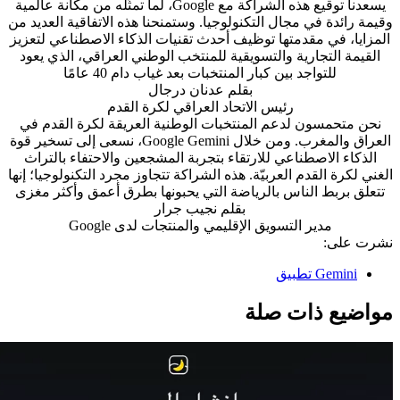
يسعدنا توقيع هذه الشراكة مع Google، لما تمثّله من مكانة عالمية
وقيمة رائدة في مجال التكنولوجيا. وستمنحنا هذه الاتفاقية العديد من
المزايا، في مقدمتها توظيف أحدث تقنيات الذكاء الاصطناعي لتعزيز
القيمة التجارية والتسويقية للمنتخب الوطني العراقي، الذي يعود
للتواجد بين كبار المنتخبات بعد غياب دام 40 عامًا
بقلم
عدنان درجال
رئيس الاتحاد العراقي لكرة القدم
نحن متحمسون لدعم المنتخبات الوطنية العريقة لكرة القدم في
العراق والمغرب. ومن خلال Google Gemini، نسعى إلى تسخير قوة
الذكاء الاصطناعي للارتقاء بتجربة المشجعين والاحتفاء بالتراث
الغني لكرة القدم العربيّة. هذه الشراكة تتجاوز مجرد التكنولوجيا؛ إنها
تتعلق بربط الناس بالرياضة التي يحبونها بطرق أعمق وأكثر مغزى
بقلم
نجيب جرار
مدير التسويق الإقليمي والمنتجات لدى Google
نشرت على:
Gemini تطبيق
مواضيع ذات صلة