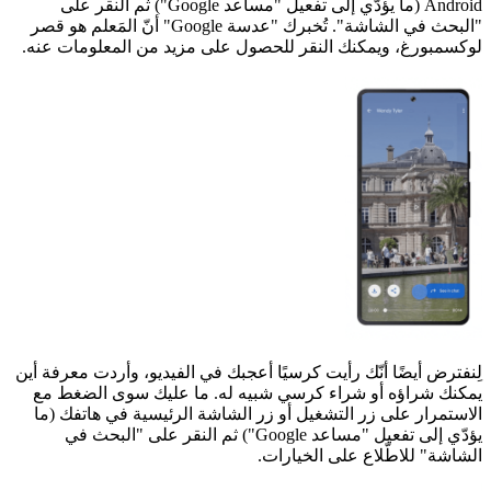
Android (ما يؤدّي إلى تفعيل "مساعد Google") ثم النقر على
"البحث في الشاشة". تُخبرك "عدسة Google" أنّ المَعلم هو قصر
لوكسمبورغ، ويمكنك النقر للحصول على مزيد من المعلومات عنه.
لِنفترض أيضًا أنّك رأيت كرسيًا أعجبك في الفيديو، وأردت معرفة أين
يمكنك شراؤه أو شراء كرسي شبيه له. ما عليك سوى الضغط مع
الاستمرار على زر التشغيل أو زر الشاشة الرئيسية في هاتفك (ما
يؤدّي إلى تفعيل "مساعد Google") ثم النقر على "البحث في
الشاشة" للاطّلاع على الخيارات.