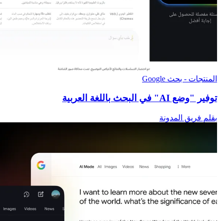
المنتجات - بحث Google
توفير "وضع AI" في البحث باللغة العربية
بقلم فريق المدونة