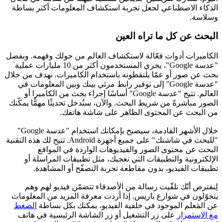
الذكاء الاصطناعي لجعل تجربة استكشاف المعلومات أكثر بساطة
وسلاسة.
البحث عن كل ما تراه العين
الكاميرات أدوات فعّالة لاستكشاف العالم من حولك وفهمه. وبفضل
"عدسة Google"، يجري المستخدمون أكثر من 10 مليارات عملية
بحث عن صور أو عمّا يلتقطونه باستخدام الكاميرات. نهدف من خلال
"عدسة Google" إلى توفير رابط مرئي بينك وبين المعلومات في
العالم. تتيح "عدسة Google" أساسًا إجراء بحث من الكاميرا أو
الصور مباشرةً من شريط البحث. والآن، سنُدخل تحديثًا مهمًّا يمكّنك
من البحث عن المحتوى الظاهر على شاشة هاتفك.
خلال الأشهر القادمة، سيصبح بإمكانك استخدام "عدسة Google"
"للبحث في شاشتك" على جميع أجهزة Android. تتيح لك هذه التقنية
البحث عن محتوى الصور والفيديوهات الواردة في المواقع
الإلكترونية والتطبيقات التي تعجبك، مثل تطبيقات المراسلة أو
تطبيقات الفيديو، بدون مقاطعة تجربة التصفّح أو المشاهدة.
لِنفترض أنّك تلقّيت رسالة من الأصدقاء تتضمّن فيديو لهم وهم
يتجوّلون في شوارع باريس. إذا أردت معرفة المزيد من المعلومات
عن المَعلم الموجود في خلفية الفيديو، يمكنك بكل بساطة
الضغط
مع الاستمرار
على زر التشغيل أو زر الشاشة الرئيسية في هاتف