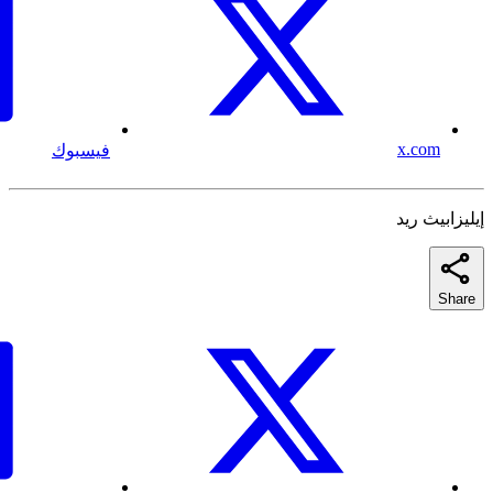
x.com
فيسبوك
إيليزابيث ريد
Share