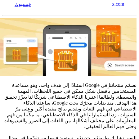
x.com
فيسبوك
نصمّم منتجاتنا في Google استنادًا إلى هدف واحد، وهو مساعدة
المستخدمين بأفضل شكل ممكن في جميع اللحظات، المهمة
والبسيطة. ولطالما اعتبرنا الذكاء الاصطناعي شريكًا لنا يعزّز تحقيق
هذا الهدف. منذ بدايات محرّك بحث Google، ساعدَنا الذكاء
الاصطناعي في فهم اللغات وتقديم نتائج مفيدة أكثر. وعلى مرّ
السنوات، زدنا استثماراتنا في الذكاء الاصطناعي، ما مكّننا من فهم
المعلومات على مختلف أشكالها، من اللغات إلى الصور والفيديوهات
وحتى فهم العالم الحقيقي.
اليوم، نشارك طريقتَين جديدتَين نستفيد فيهما من تقدّمنا في مجال