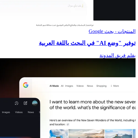
المنتجات - بحث Google
توفير "وضع AI" في البحث باللغة العربية
بقلم فريق المدونة