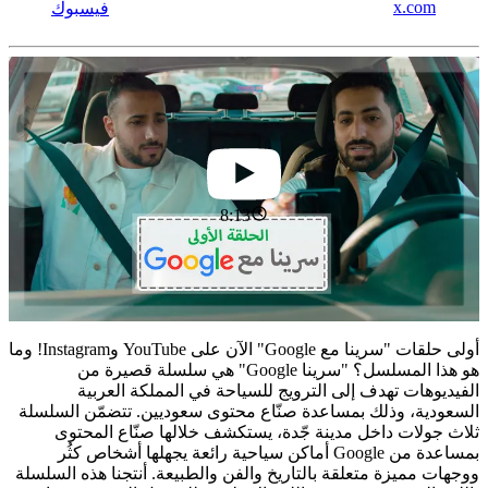
x.com
فيسبوك
8:13
أولى حلقات "سرينا مع Google" الآن على YouTube وInstagram! وما
هو هذا المسلسل؟ "سرينا Google" هي سلسلة قصيرة من
الفيديوهات تهدف إلى الترويج للسياحة في المملكة العربية
السعودية، وذلك بمساعدة صنّاع محتوى سعوديين. تتضمّن السلسلة
ثلاث جولات داخل مدينة جّدة، يستكشف خلالها صنّاع المحتوى
بمساعدة من Google أماكن سياحية رائعة يجهلها أشخاص كثُر
ووجهات مميزة متعلقة بالتاريخ والفن والطبيعة. أنتجنا هذه السلسلة