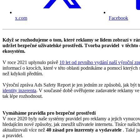
x.com
Facebook
Když se rozhodujeme o tom, které reklamy se lidem zobrazí v rá
udržet bezpečné uživatelské prostředí. Tvorba pravidel v těchto 
ekosystém.
V roce 2021 uplynulo právě
10 let od prvního vydání naší výroční zp
informací o krocích, které v této oblasti podnikáme a pomocí kterýc
než kdykoli předtím.
Výroční zpráva Ads Safety Report je jen jedním ze způsobů, jak být 
identity inzerenta
. V současné době ověřujeme zadavatele reklamy ve 
tak lépe rozhodnout.
Vymáháme pravidla pro bezpečné prostředí
V roce 2020 byly naše systémy pravidel pro reklamy a jejich vynuco
hledajícím nové způsoby, jak zneužít uživatele internetu. Tisíce našic
aktualizovali více než
40 zásad pro inzerenty a vydavatele
. Také js
a pravidel.