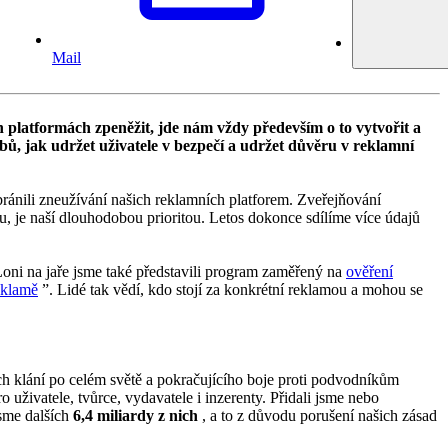
Mail
 platformách zpeněžit, jde nám vždy především o to vytvořit a
bů, jak udržet uživatele v bezpečí a udržet důvěru v reklamní
ránili zneužívání našich reklamních platforem. Zveřejňování
, je naší dlouhodobou prioritou. Letos dokonce sdílíme více údajů
Loni na jaře jsme také představili program zaměřený na
ověření
eklamě
”. Lidé tak vědí, kdo stojí za konkrétní reklamou a mohou se
h klání po celém světě a pokračujícího boje proti podvodníkům
o uživatele, tvůrce, vydavatele i inzerenty. Přidali jsme nebo
sme dalších
6,4 miliardy z nich
, a to z důvodu porušení našich zásad