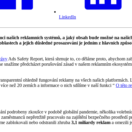
LinkedIn
mci našich reklamních systémů, a jaký obsah bude možné na našich
oblastech a jejich důsledné prosazování je jedním z hlavních způso
rávy
Ads Safety Report, která shrnuje to, co děláme proto, abychom zab
h se snažíme předcházet porušování zásad v našem reklamním ekosystému
transparentní ohledně fungování reklamy na všech našich platformách. 
více než 20 zemích a informace o nich sdílíme v naší funkci “
O této r
vání podrobeny zkoušce v podobě globální pandemie, několika volebníc
h zaměstnanců nepřetržitě pracovalo na zajištění bezpečného prostředí pr
me zablokovali nebo odstranili zhruba
3,1 miliardy reklam
a omezili j