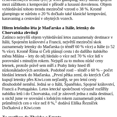
mezi zážitkem z kempování v přírodě a luxusní dovolenou. Objem
vyhledávání tohoto trendu meziročně vzrostl o 38 %. Kromě
glampingu se nárůstu o 20 % dočkalo také klasické kempování,
karavaning a cestování v obytných vozech.
Hitem letošního léta je Maďarsko a Itálie, letenky do
Chorvatska zlevňují
Zatímco nejvyšší objem vyhledávání letos zaznamenaly destinace v
Itálii, Spojeném království a Francii, největší meziroční skok
zaznamenaly letenky do Maďarska (o téměř 60 % více) a Itálie (o 52
% více). Kromě Říma si Češi plánují cestu i do dalšího italského
města Milána – lety do něj hledalo o více než 70 % více lidí v
porovnání s minulým rokem. Nejspíš za to mohou nízké ceny
letenek, protože právě sem míří z Prahy linky hned tří
nízkonákladových aerolinek. Podobně rostl – téměř o 60 % – počet
hledání letenek do Maďarska. „První pětka zemí, do kterých Češi
kupují letenky přes Kiwi.com nejčastěji, se pro letní cesty
dlouhodobě nemění. Jedná se o Itálii, Španělsko, Spojené království,
Francii a Portugalsko. Letos letecké společnosti výrazně rozšířily
nabídku letů i do Chorvatska, což je zároveň jedna z mála destinací,
u nichž jsme ve srovnání s loňským rokem zaznamenali pokles
průměrných cen o více než 8 %,” dodává Eliška Řezníček
Dočkalová z Kiwi.com