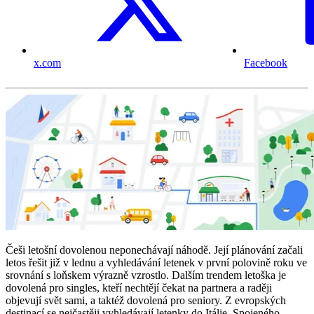
x.com
Facebook
Češi letošní dovolenou neponechávají náhodě. Její plánování začali
letos řešit již v lednu a vyhledávání letenek v první polovině roku ve
srovnání s loňskem výrazně vzrostlo. Dalším trendem letoška je
dovolená pro singles, kteří nechtějí čekat na partnera a raději
objevují svět sami, a taktéž dovolená pro seniory. Z evropských
destinací se nejčastěji vyhledávají letenky do Itálie, Spojeného