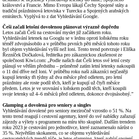
království a Francie. Mimo Evropu lákají Čechy Spojené státy a
tradiční prázdninová letoviska v Turecku a Spojených arabských
emirátech. Vyplývá to z dat Vyhledávání Google.
Češi začali letošní dovolenou plánovat výrazně dopředu
Letos začali Češi na cestování myslet již začátkem roku.
Vyhledávání letenek na Googlu se v lednu oproti loňskému roku
téměř zdvojnásobilo a v průběhu prvních pěti měsíců tohoto roku
byl objem vyhledávání vyšší než loni. Tento trend potvrzuje i Eliška
Řezníček Dočkalová, ředitelka pro zákaznickou zkušenost ze
společnosti Kiwi.com: „Podle našich dat Češi letos své letní cesty
plánují ve větším předstihu – průměrně zatím letní letenky nakoupili
o 11 dní dříve než loni. V průběhu roku naši zákazníci nejčastěji
kupují letenky tři týdny až dva měsíce před odletem, pro letní
prázdniny ale roste podíl těch, kteří je kupují už čtyři měsíce
předem. Letos je ve srovnání s loňskem podíl těch, kteří koupili
svoje letenky už 4–6 měsíců před odletem, dokonce dvojnásobný.”
Glamping a dovolená pro seniory a singles
Vyhledávání dovolené pro seniory meziročně vzrostlo o 51 %. Na
tento trend reagují i cestovní agentury, které do své nabídky zařazují
zájezdy a výlety s programem na míru této skupině. Dalším trendem
roku 2023 je cestování pro jednotlivce, které zaznamenalo nárůst o
35 %. Největším skokanem, co se objemu vyhledávání
cestovatelských trendů týče, je letos glamping, který nabízí spojení