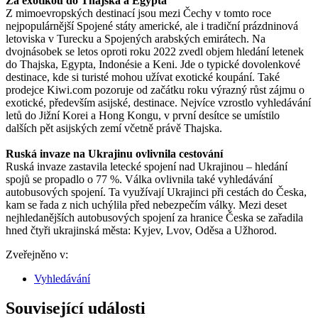
Za exotikou do Thajska a Egypta
Z mimoevropských destinací jsou mezi Čechy v tomto roce
nejpopulárnější Spojené státy americké, ale i tradiční prázdninová
letoviska v Turecku a Spojených arabských emirátech. Na
dvojnásobek se letos oproti roku 2022 zvedl objem hledání letenek
do Thajska, Egypta, Indonésie a Keni. Jde o typické dovolenkové
destinace, kde si turisté mohou užívat exotické koupání. Také
prodejce Kiwi.com pozoruje od začátku roku výrazný růst zájmu o
exotické, především asijské, destinace. Nejvíce vzrostlo vyhledávání
letů do Jižní Korei a Hong Kongu, v první desítce se umístilo
dalších pět asijských zemí včetně právě Thajska.
Ruská invaze na Ukrajinu ovlivnila cestování
Ruská invaze zastavila letecké spojení nad Ukrajinou – hledání
spojů se propadlo o 77 %. Válka ovlivnila také vyhledávání
autobusových spojení. Ta využívají Ukrajinci při cestách do Česka,
kam se řada z nich uchýlila před nebezpečím války. Mezi deset
nejhledanějších autobusových spojení za hranice Česka se zařadila
hned čtyři ukrajinská města: Kyjev, Lvov, Oděsa a Užhorod.
Zveřejněno v:
Vyhledávání
Související události