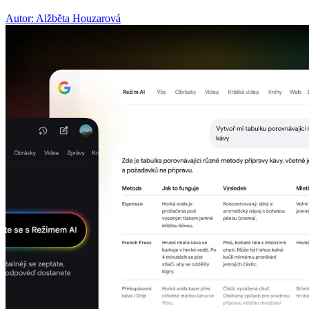
Autor: Alžběta Houzarová