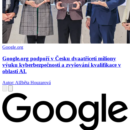
Google.org
Google.org podpoří v Česku dvaatřiceti miliony
výuku kyberbezpečnosti a zvyšování kvalifikace v
oblasti AI.
Autor: Alžběta Houzarová