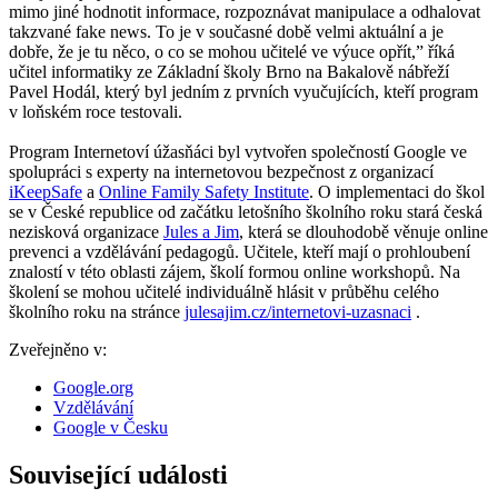
mimo jiné hodnotit informace, rozpoznávat manipulace a odhalovat
takzvané fake news. To je v současné době velmi aktuální a je
dobře, že je tu něco, o co se mohou učitelé ve výuce opřít,” říká
učitel informatiky ze Základní školy Brno na Bakalově nábřeží
Pavel Hodál, který byl jedním z prvních vyučujících, kteří program
v loňském roce testovali.
Program Internetoví úžasňáci byl vytvořen společností Google ve
spolupráci s experty na internetovou bezpečnost z organizací
iKeepSafe
a
Online Family Safety Institute
. O implementaci do škol
se v České republice od začátku letošního školního roku stará česká
nezisková organizace
Jules a Jim
, která se dlouhodobě věnuje online
prevenci a vzdělávání pedagogů. Učitele, kteří mají o prohloubení
znalostí v této oblasti zájem, školí formou online workshopů. Na
školení se mohou učitelé individuálně hlásit v průběhu celého
školního roku na stránce
julesajim.cz/internetovi-uzasnaci
.
Zveřejněno v:
Google.org
Vzdělávání
Google v Česku
Související události