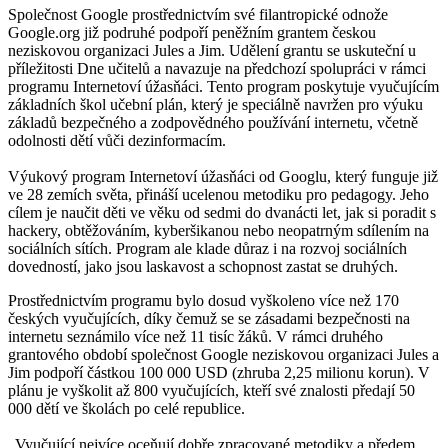
Společnost Google prostřednictvím své filantropické odnože
Google.org již podruhé podpoří peněžním grantem českou
neziskovou organizaci Jules a Jim. Udělení grantu se uskuteční u
příležitosti Dne učitelů a navazuje na předchozí spolupráci v rámci
programu Internetoví úžasňáci. Tento program poskytuje vyučujícím
základních škol učební plán, který je speciálně navržen pro výuku
základů bezpečného a zodpovědného používání internetu, včetně
odolnosti dětí vůči dezinformacím.
Výukový program Internetoví úžasňáci od Googlu, který funguje již
ve 28 zemích světa, přináší ucelenou metodiku pro pedagogy. Jeho
cílem je naučit děti ve věku od sedmi do dvanácti let, jak si poradit s
hackery, obtěžováním, kyberšikanou nebo neopatrným sdílením na
sociálních sítích. Program ale klade důraz i na rozvoj sociálních
dovedností, jako jsou laskavost a schopnost zastat se druhých.
Prostřednictvím programu bylo dosud vyškoleno více než 170
českých vyučujících, díky čemuž se se zásadami bezpečnosti na
internetu seznámilo více než 11 tisíc žáků. V rámci druhého
grantového období společnost Google neziskovou organizaci Jules a
Jim podpoří částkou 100 000 USD (zhruba 2,25 milionu korun). V
plánu je vyškolit až 800 vyučujících, kteří své znalosti předají 50
000 dětí ve školách po celé republice.
„Vyučující nejvíce oceňují dobře zpracované metodiky a předem