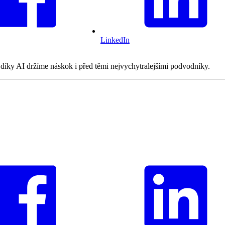
LinkedIn
k díky AI držíme náskok i před těmi nejvychytralejšími podvodníky.