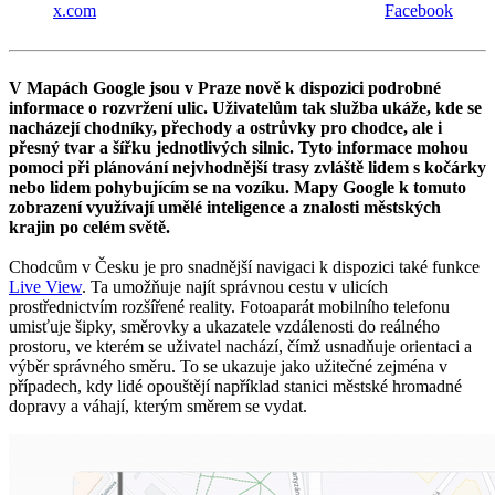
x.com
Facebook
V Mapách Google jsou v Praze nově k dispozici podrobné
informace o rozvržení ulic. Uživatelům tak služba ukáže, kde se
nacházejí chodníky, přechody a ostrůvky pro chodce, ale i
přesný tvar a šířku jednotlivých silnic. Tyto informace mohou
pomoci při plánování nejvhodnější trasy zvláště lidem s kočárky
nebo lidem pohybujícím se na vozíku. Mapy Google k tomuto
zobrazení využívají umělé inteligence a znalosti městských
krajin po celém světě.
Chodcům v Česku je pro snadnější navigaci k dispozici také funkce
Live View
. Ta umožňuje najít správnou cestu v ulicích
prostřednictvím rozšířené reality. Fotoaparát mobilního telefonu
umisťuje šipky, směrovky a ukazatele vzdálenosti do reálného
prostoru, ve kterém se uživatel nachází, čímž usnadňuje orientaci a
výběr správného směru. To se ukazuje jako užitečné zejména v
případech, kdy lidé opouštějí například stanici městské hromadné
dopravy a váhají, kterým směrem se vydat.