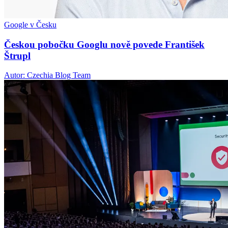
Google v Česku
Českou pobočku Googlu nově povede František
Štrupl
Autor: Czechia Blog Team