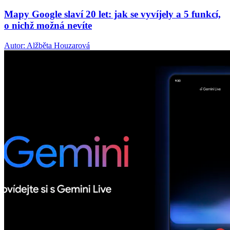
Mapy Google slaví 20 let: jak se vyvíjely a 5 funkcí,
o nichž možná nevíte
Autor: Alžběta Houzarová