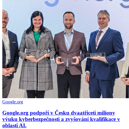
Google.org
Google.org podpoří v Česku dvaatřiceti miliony
výuku kyberbezpečnosti a zvyšování kvalifikace v
oblasti AI.