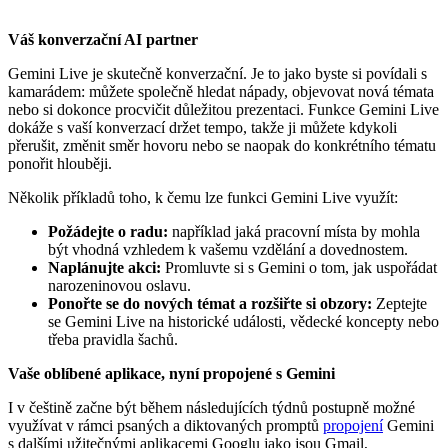
Váš konverzační AI partner
Gemini Live je skutečně konverzační. Je to jako byste si povídali s
kamarádem: můžete společně hledat nápady, objevovat nová témata
nebo si dokonce procvičit důležitou prezentaci. Funkce Gemini Live
dokáže s vaší konverzací držet tempo, takže ji můžete kdykoli
přerušit, změnit směr hovoru nebo se naopak do konkrétního tématu
ponořit hlouběji.
Několik příkladů toho, k čemu lze funkci Gemini Live využít:
Požádejte o radu:
například jaká pracovní místa by mohla
být vhodná vzhledem k vašemu vzdělání a dovednostem.
Naplánujte akci:
Promluvte si s Gemini o tom, jak uspořádat
narozeninovou oslavu.
Ponořte se do nových témat a rozšiřte si obzory:
Zeptejte
se Gemini Live na historické události, vědecké koncepty nebo
třeba pravidla šachů.
Vaše oblíbené aplikace, nyní propojené s Gemini
I v češtině začne být během následujících týdnů postupně možné
využívat v rámci psaných a diktovaných promptů
propojení
Gemini
s dalšími užitečnými aplikacemi Googlu jako jsou Gmail,