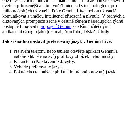
ode dneška začíná mluvit naší mateřštinou. Tato aktualizace otevírá
dveře k přirozenější a intuitivnější interakci s technologiemi pro
miliony českých uživatelů. Díky Gemini Live mohou uživatelé
komunikovat s umělou inteligencí přirozeně a plynule. V psaných a
diktovaných promptech začne v češtině během následujících týdnů
postupně fungovat i
propojení Gemini
s dalšími užitečnými
aplikacemi Googlu jako je Gmail, YouTube, Disk či Úkoly.
Jak si snadno nastavit preferovaný jazyk v Gemini Live:
Na svém telefonu nebo tabletu otevřete aplikaci Gemini a
nahoře klikněte na svůj profilový obrázek nebo iniciály.
Klikněte na
Nastavení
>
Jazyky
.
Vyberte preferovaný jazyk.
Pokud chcete, můžete přidat i druhý podporovaný jazyk.