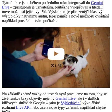
Tyto funkce jsme během posledního roku integrovali do
Gemini
Live
– zpřístupnili je uživatelům, průběžně vylepšovali a hledali
nové možnosti jejich využití. Výsledkem je přirozenější hlasový
výstup díky nativnímu audiu, lepší paměť a nové možnosti ovládání
například prostřednictvím počítače.
1:57
Na základě zpětné vazby od testerů nyní pracujeme na tom, aby se
živé funkce brzy objevily nejen v
Gemini Live
, ale i v dalších
klíčových službách Googlu – jako je
Vyhledávání
, vývojářské
rozhraní
Live API
nebo zcela nové typy zařízení, například chytré
brýle.