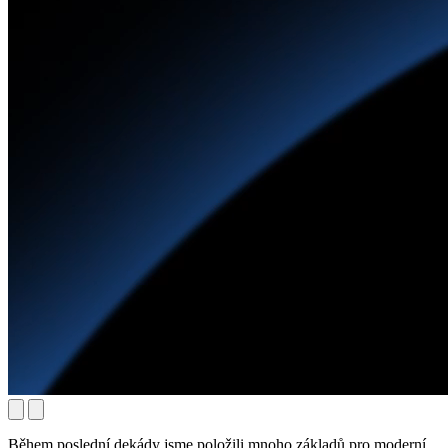
Během poslední dekády jsme položili mnoho základů pro moderní