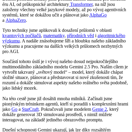
éru AI, od průkopnické architektury
Transformer
, na níž jsou
založeny všechny velké jazykové modely, až po vývoj agentivních
systémů, které se dokážou učit a plánovat jako
AlphaGo
a
AlphaZero
.
Tyto techniky jsme aplikovali k dosažení průlomů v oblasti
kvantových počítačů
,
matematiky
,
přírodních věd
i
algoritmického
výzkumu
. A nadále znásobujeme šíři a hloubku našeho základního
výzkumu a pracujeme na dalších velkých průlomech nezbytných
pro AGI.
Součástí tohoto úsilí je i vývoj našeho dosud nejpokročilejšího
multimodálního základního modelu Gemini 2.5 Pro. Naším cílem je
vytvořit takzvaný „světový model“ – model, který dokáže chápat
složité situace, plánovat a představovat si nové zkušenosti tím, že
rozumí a dokáže simulovat aspekty našeho reálného světa podobně,
jako lidský mozek.
Na této cestě jsme již dosáhli mnoha milníků. Začínali jsme
pionýrským tréninkem agentů, kteří si poradili s komplexními hrami
jako
Go
a
StarCraft
. Pokračovali jsme modelem
Genie 2
, který
dokáže generovat 3D simulovaná prostředí, s nimiž můžete
interagovat, na základě jediného obrazového promptu.
Dnešní schopnosti Gemini ukazují, jak lze díky rozsáhlým