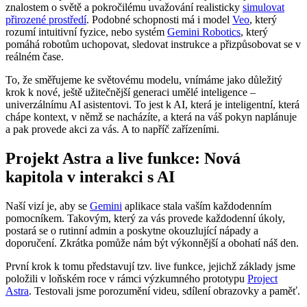
znalostem o světě a pokročilému uvažování realisticky
simulovat
přirozené prostředí
. Podobné schopnosti má i model
Veo
, který
rozumí intuitivní fyzice, nebo systém
Gemini Robotics
, který
pomáhá robotům uchopovat, sledovat instrukce a přizpůsobovat se v
reálném čase.
To, že směřujeme ke světovému modelu, vnímáme jako důležitý
krok k nové, ještě užitečnější generaci umělé inteligence –
univerzálnímu AI asistentovi. To jest k AI, která je inteligentní, která
chápe kontext, v němž se nacházíte, a která na váš pokyn naplánuje
a pak provede akci za vás. A to napříč zařízeními.
Projekt Astra a live funkce: Nová
kapitola v interakci s AI
Naší vizí je, aby se
Gemini
aplikace stala vaším každodenním
pomocníkem. Takovým, který za vás provede každodenní úkoly,
postará se o rutinní admin a poskytne okouzlující nápady a
doporučení. Zkrátka pomůže nám být výkonnější a obohatí náš den.
První krok k tomu představují tzv. live funkce, jejichž základy jsme
položili v loňském roce v rámci výzkumného prototypu
Project
Astra
. Testovali jsme porozumění videu, sdílení obrazovky a paměť.