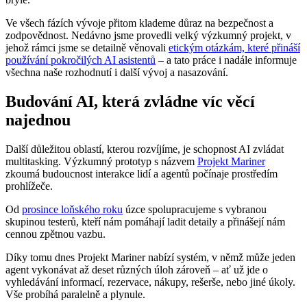
Ve všech fázích vývoje přitom klademe důraz na bezpečnost a
zodpovědnost. Nedávno jsme provedli velký výzkumný projekt, v
jehož rámci jsme se detailně věnovali
etickým otázkám, které přináší
používání pokročilých AI asistentů
– a tato práce i nadále informuje
všechna naše rozhodnutí i další vývoj a nasazování.
Budování AI, která zvládne víc věcí
najednou
Další důležitou oblastí, kterou rozvíjíme, je schopnost AI zvládat
multitasking. Výzkumný prototyp s názvem
Projekt Mariner
zkoumá budoucnost interakce lidí a agentů počínaje prostředím
prohlížeče.
Od
prosince loňského roku
úzce spolupracujeme s vybranou
skupinou testerů, kteří nám pomáhají ladit detaily a přinášejí nám
cennou zpětnou vazbu.
Díky tomu dnes Projekt Mariner nabízí systém, v němž může jeden
agent vykonávat až deset různých úloh zároveň – ať už jde o
vyhledávání informací, rezervace, nákupy, rešerše, nebo jiné úkoly.
Vše probíhá paralelně a plynule.