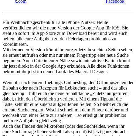
x.com
Facebook
Ein Weihnachtsgeschenk für alle iPhone-Nutzer: Heute
veröffentlichen wir die neue Version der Google App für iOS. Sie
steht ab sofort im App Store zum Download bereit und wird euch
helfen, alle eure Aufgaben zu den Feiertagen problemlos zu
koordinieren.
Mit der neuen Version könnt ihr eure zuletzt besuchten Seiten sehen,
sie erneut aufrufen oder mit nur einem Fingertipp eine neue Suche
beginnen. Auch Orte in eurer Nähe sowie interaktive Karten könnt
ihr jetzt direkt in der Google App erkunden. Alle diese Funktionen
bekommt ihr jetzt im neuen Look des Material Designs.
Wenn ihr nach eurem Lieblings-Onlineshop, den Öffnungszeiten der
Eisbahn oder nach Rezepten für Lebkuchen sucht – und das alles
gleichzeitig – hilft euch die neue Schaltfläche „Zuletzt aufgerufen“
dabei, nicht den Überblick zu verlieren. Mit einem Tippauf die
Taste, seht ihr eure zuletzt aufgerufenen Seiten. So bleibt euch die
erneute Suche erspart. Wischt schnell mit dem Finger darüber und
wechselt von einer Seite zur anderen – so erledigt ihr problemlos
mehrere Aufgaben gleichzeitig.
Auch das Finden des Mikrofons (oder des Suchfeldes, wenn ihr
eure Suchanfrage lieber schreibt als sprecht) ist jetzt ganz einfach.