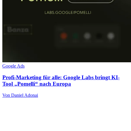
Google Ads
Profi-Marketing für alle: Google Labs bringt KI-
Tool „Pomelli“ nach Europa
Von Daniel Adonai