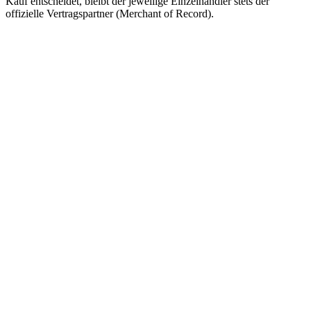
Kauf entscheidet, bleibt der jeweilige Einzelhändler stets der
offizielle Vertragspartner (Merchant of Record).