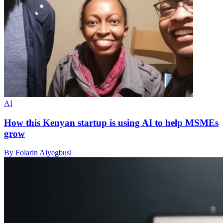
AI
How this Kenyan startup is using AI to help MSMEs
grow
By Folarin Aiyegbusi