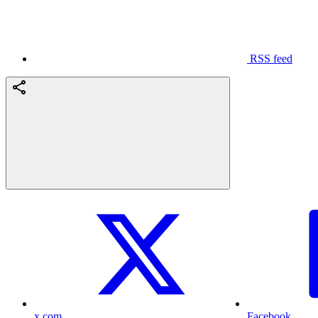
RSS feed
x.com
Facebook