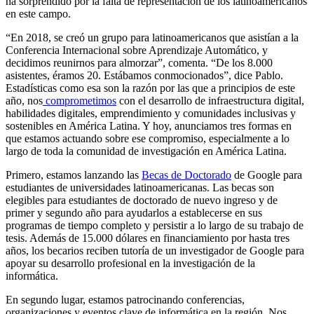
ha sorprendido por la falta de representación de los latinoamericanos
en este campo.
“En 2018, se creó un grupo para latinoamericanos que asistían a la
Conferencia Internacional sobre Aprendizaje Automático, y
decidimos reunirnos para almorzar”, comenta. “De los 8.000
asistentes, éramos 20. Estábamos conmocionados”, dice Pablo.
Estadísticas como esa son la razón por las que a principios de este
año, nos
comprometimos
con el desarrollo de infraestructura digital,
habilidades digitales, emprendimiento y comunidades inclusivas y
sostenibles en América Latina. Y hoy, anunciamos tres formas en
que estamos actuando sobre ese compromiso, especialmente a lo
largo de toda la comunidad de investigación en América Latina.
Primero, estamos lanzando las
Becas de Doctorado
de Google para
estudiantes de universidades latinoamericanas. Las becas son
elegibles para estudiantes de doctorado de nuevo ingreso y de
primer y segundo año para ayudarlos a establecerse en sus
programas de tiempo completo y persistir a lo largo de su trabajo de
tesis. Además de 15.000 dólares en financiamiento por hasta tres
años, los becarios reciben tutoría de un investigador de Google para
apoyar su desarrollo profesional en la investigación de la
informática.
En segundo lugar, estamos patrocinando conferencias,
organizaciones y eventos clave de informática en la región. Nos