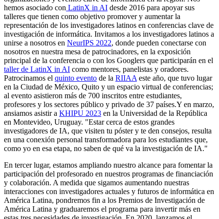
hemos asociado con
LatinX in AI
desde 2016 para apoyar sus
talleres que tienen como objetivo promover y aumentar la
representación de los investigadores latinos en conferencias clave de
investigación de informática. Invitamos a los investigadores latinos a
unirse a nosotros en
NeurIPS 2022
, donde pueden conectarse con
nosotros en nuestra mesa de patrocinadores, en la exposición
principal de la conferencia o con los Googlers que participarán en el
taller de LatinX in AI
como mentores, panelistas y oradores.
Patrocinamos el
quinto evento
de la
RIIAA
este año, que tuvo lugar
en la Ciudad de México, Quito y un espacio virtual de conferencias;
al evento asistieron más de 700 inscritos entre estudiantes,
profesores y los sectores público y privado de 37 países.Y en marzo,
ansiamos asistir a
KHIPU 2023
en la Universidad de la República
en Montevideo, Uruguay. "Estar cerca de estos grandes
investigadores de IA, que visiten tu póster y te den consejos, resulta
en una conexión personal transformadora para los estudiantes que,
como yo en esa etapa, no saben de qué va la investigación de IA."
En tercer lugar, estamos ampliando nuestro alcance para fomentar la
participación del profesorado en nuestros programas de financiación
y colaboración. A medida que sigamos aumentando nuestras
interacciones con investigadores actuales y futuros de informática en
América Latina, pondremos fin a los Premios de Investigación de
América Latina y graduaremos el programa para invertir más en
estas tres necesidades de investigación. En 2020, lanzamos el