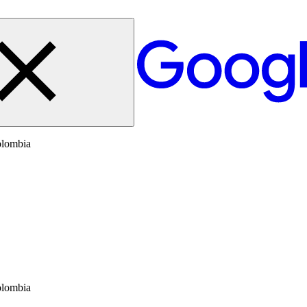
olombia
olombia