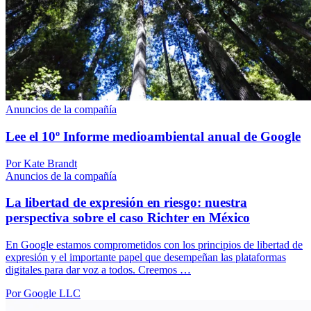
Anuncios de la compañía
Lee el 10º Informe medioambiental anual de Google
Por Kate Brandt
Anuncios de la compañía
La libertad de expresión en riesgo: nuestra
perspectiva sobre el caso Richter en México
En Google estamos comprometidos con los principios de libertad de
expresión y el importante papel que desempeñan las plataformas
digitales para dar voz a todos. Creemos …
Por Google LLC