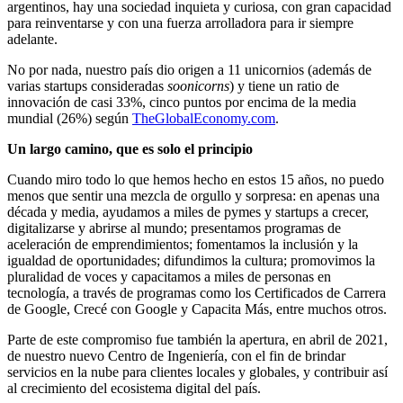
argentinos, hay una sociedad inquieta y curiosa, con gran capacidad
para reinventarse y con una fuerza arrolladora para ir siempre
adelante.
No por nada, nuestro país dio origen a 11 unicornios (además de
varias startups consideradas
soonicorns
) y tiene un ratio de
innovación de casi 33%, cinco puntos por encima de la media
mundial (26%) según
TheGlobalEconomy.com
.
Un largo camino, que es solo el principio
Cuando miro todo lo que hemos hecho en estos 15 años, no puedo
menos que sentir una mezcla de orgullo y sorpresa: en apenas una
década y media, ayudamos a miles de pymes y startups a crecer,
digitalizarse y abrirse al mundo; presentamos programas de
aceleración de emprendimientos; fomentamos la inclusión y la
igualdad de oportunidades; difundimos la cultura; promovimos la
pluralidad de voces y capacitamos a miles de personas en
tecnología, a través de programas como los Certificados de Carrera
de Google, Crecé con Google y Capacita Más, entre muchos otros.
Parte de este compromiso fue también la apertura, en abril de 2021,
de nuestro nuevo Centro de Ingeniería, con el fin de brindar
servicios en la nube para clientes locales y globales, y contribuir así
al crecimiento del ecosistema digital del país.