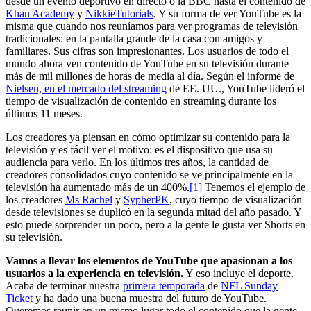
desde un evento deportivo en directo o la BBC hasta el contenido de
Khan Academy
y
NikkieTutorials
. Y su forma de ver YouTube es la
misma que cuando nos reuníamos para ver programas de televisión
tradicionales: en la pantalla grande de la casa con amigos y
familiares. Sus cifras son impresionantes. Los usuarios de todo el
mundo ahora ven contenido de YouTube en su televisión durante
más de mil millones de horas de media al día. Según el informe de
Nielsen, en el mercado del streaming
de EE. UU., YouTube lideró el
tiempo de visualización de contenido en streaming durante los
últimos 11 meses.
Los creadores ya piensan en cómo optimizar su contenido para la
televisión y es fácil ver el motivo: es el dispositivo que usa su
audiencia para verlo. En los últimos tres años, la cantidad de
creadores consolidados cuyo contenido se ve principalmente en la
televisión ha aumentado más de un 400%.
[1]
Tenemos el ejemplo de
los creadores
Ms Rachel
y
SypherPK
, cuyo tiempo de visualización
desde televisiones se duplicó en la segunda mitad del año pasado. Y
esto puede sorprender un poco, pero a la gente le gusta ver Shorts en
su televisión.
Vamos a llevar los elementos de YouTube que apasionan a los
usuarios a la experiencia en televisión.
Y eso incluye el deporte.
Acaba de terminar nuestra
primera temporada
de
NFL Sunday
Ticket
y ha dado una buena muestra del futuro de YouTube.
Queremos reunir en un mismo lugar todo el contenido que la gente