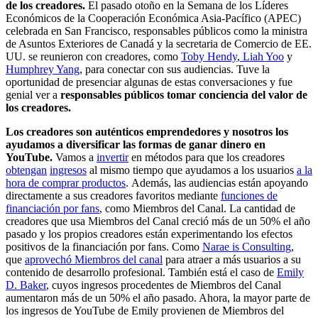
de los creadores.
El pasado otoño en la Semana de los Líderes
Económicos de la Cooperación Económica Asia-Pacífico (APEC)
celebrada en San Francisco, responsables públicos como la ministra
de Asuntos Exteriores de Canadá y la secretaria de Comercio de EE.
UU. se reunieron con creadores, como
Toby Hendy
,
Liah Yoo
y
Humphrey Yang
, para conectar con sus audiencias. Tuve la
oportunidad de presenciar algunas de estas conversaciones y fue
genial ver a
responsables públicos tomar conciencia del valor de
los creadores.
Los creadores son auténticos emprendedores y nosotros los
ayudamos a diversificar las formas de ganar dinero en
YouTube.
Vamos a
invertir
en métodos para que los creadores
obtengan
ingresos
al mismo tiempo que ayudamos a los usuarios
a la
hora de comprar productos
. Además, las audiencias están apoyando
directamente a sus creadores favoritos mediante
funciones de
financiación por fans
, como Miembros del Canal. La cantidad de
creadores que usa Miembros del Canal creció más de un 50% el año
pasado y los propios creadores están experimentando los efectos
positivos de la financiación por fans. Como
Narae is Consulting
,
que
aprovechó Miembros del canal
para atraer a más usuarios a su
contenido de desarrollo profesional. También está el caso de
Emily
D. Baker
, cuyos ingresos procedentes de Miembros del Canal
aumentaron más de un 50% el año pasado. Ahora, la mayor parte de
los ingresos de YouTube de Emily provienen de Miembros del