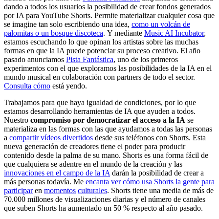
dando a todos los usuarios la posibilidad de crear fondos generados
por IA para YouTube Shorts. Permite materializar cualquier cosa que
se imagine tan solo escribiendo una idea,
como un volcán de
palomitas o un bosque discoteca
. Y mediante
Music AI Incubator
,
estamos escuchando lo que opinan los artistas sobre las muchas
formas en que la IA puede potenciar su proceso creativo. El año
pasado anunciamos
Pista Fantástica
, uno de los primeros
experimentos con el que exploramos las posibilidades de la IA en el
mundo musical en colaboración con partners de todo el sector.
Consulta cómo
está yendo.
Trabajamos para que haya igualdad de condiciones, por lo que
estamos desarrollando herramientas de IA que ayuden a todos.
Nuestro
compromiso por democratizar el acceso a la IA
se
materializa en las formas con las que ayudamos a todas las personas
a
compartir vídeos divertidos
desde sus teléfonos con Shorts. Esta
nueva generación de creadores tiene el poder para producir
contenido desde la palma de su mano. Shorts es una forma fácil de
que cualquiera se adentre en el mundo de la creación y las
innovaciones en el campo de la IA
darán la posibilidad de crear a
más personas todavía. Me
encanta
ver
cómo
usa
Shorts
la gente
para
participar
en
momentos
culturales
. Shorts tiene una media de más de
70.000 millones de visualizaciones diarias y el número de canales
que suben Shorts ha aumentado un 50 % respecto al año pasado.