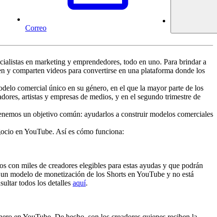
Correo
pecialistas en marketing y emprendedores, todo en uno. Para brindar a
en y comparten videos para convertirse en una plataforma donde los
elo comercial único en su género, en el que la mayor parte de los
dores, artistas y empresas de medios, y en el segundo trimestre de
tenemos un objetivo común: ayudarlos a construir modelos comerciales
egocio en YouTube. Así es cómo funciona:
 con miles de creadores elegibles para estas ayudas y que podrán
ia un modelo de monetización de los Shorts en YouTube y no está
ultar todos los detalles
aquí
.
inero en YouTube. De hecho, son los creadores quienes reciben la