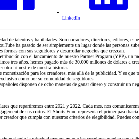
LinkedIn
dad de talentos y habilidades. Son narradores, directores, editores, es
, YouTube ha pasado de ser simplemente un lugar donde las personas sub
es formas con sus seguidores y desarrollar negocios que crezcan.
etribución con el lanzamiento de nuestro Partner Program (YPP), un mod
últimos tres años, hemos pagado más de 30.000 millones de dólares a crea
otro trimestre de nuestra historia.
 monetización para los creadores, más allá de la publicidad. Y es que 
o exclusivo como por su comunidad de seguidores.
s españoles disponen de ocho maneras de ganar dinero y construir un n
res que repartiremos entre 2021 y 2022. Cada mes, nos comunicaremos
engagement de sus cortos. El Shorts Fund representa el primer paso hac
r creador que cumpla con nuestros criterios de elegibilidad. Puedes cons
 y sigue siendo la principal manera en que los creadores pueden ganar d