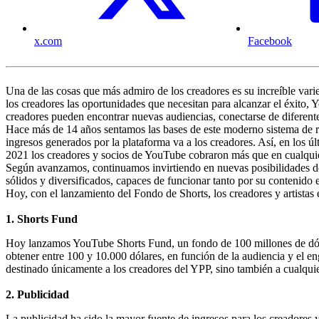
x.com
Facebook
Una de las cosas que más admiro de los creadores es su increíble varie
los creadores las oportunidades que necesitan para alcanzar el éxito
creadores pueden encontrar nuevas audiencias, conectarse de diferent
Hace más de 14 años sentamos las bases de este moderno sistema de r
ingresos generados por la plataforma va a los creadores. Así, en los 
2021 los creadores y socios de YouTube cobraron más que en cualquier 
Según avanzamos, continuamos invirtiendo en nuevas posibilidades de
sólidos y diversificados, capaces de funcionar tanto por su contenid
Hoy, con el lanzamiento del Fondo de Shorts, los creadores y artista
1. Shorts Fund
Hoy lanzamos YouTube Shorts Fund, un fondo de 100 millones de dóla
obtener entre 100 y 10.000 dólares, en función de la audiencia y el 
destinado únicamente a los creadores del YPP, sino también a cualquie
2. Publicidad
La publicidad ha sido la mayor fuente de ingresos para los creadores