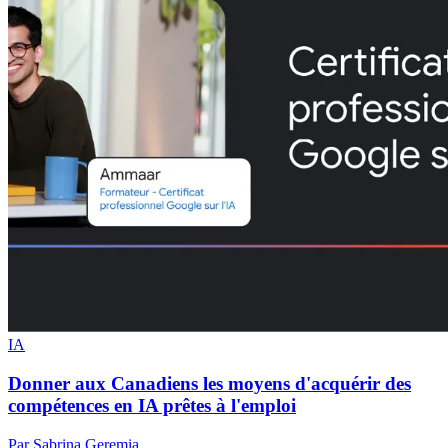
IA
Donner aux Canadiens les moyens d'acquérir des
compétences en IA prêtes à l'emploi
Par Sabrina Geremia