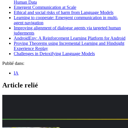
Human Data
Emergent Communication at Scale
Ethical and social risks of harm from Language Models
Learning to cooperate: Emergent communication in multi-
agent navigation
Improving alignment of dialogue agents via targeted human
judgements
AndroidEnv: A Reinforcement Learning Platform for Android
Proving Theorems using Incremental Learning and Hindsight
Experience Replay
Challenges in Detoxifying Language Models
Publié dans:
IA
Article relié