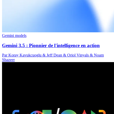
Gemini models
Gemini 3.5 : Pionnier de l'intelligence en action
Par Koray Kavukcuoglu & Jeff Dean & Oriol Vinyals & Noam
Shazeer