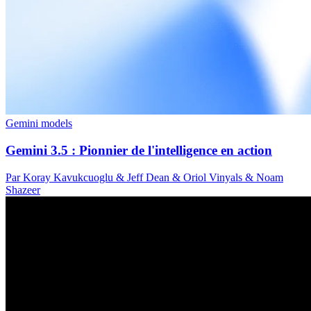
Gemini models
Gemini 3.5 : Pionnier de l'intelligence en action
Par Koray Kavukcuoglu & Jeff Dean & Oriol Vinyals & Noam
Shazeer