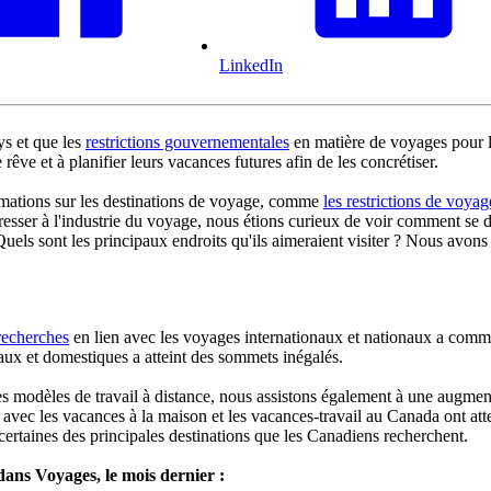
LinkedIn
ys et que les
restrictions gouvernementales
en matière de voyages pour l
êve et à planifier leurs vacances futures afin de les concrétiser.
mations sur les destinations de voyage, comme
les restrictions de voya
sser à l'industrie du voyage, nous étions curieux de voir comment se dér
 Quels sont les principaux endroits qu'ils aimeraient visiter ? Nous avon
 recherches
en lien avec les voyages internationaux et nationaux a comme
naux et domestiques a atteint des sommets inégalés.
es modèles de travail à distance, nous assistons également à une augme
n avec les vacances à la maison et les vacances-travail au Canada ont at
ertaines des principales destinations que les Canadiens recherchent.
dans Voyages, le mois dernier :