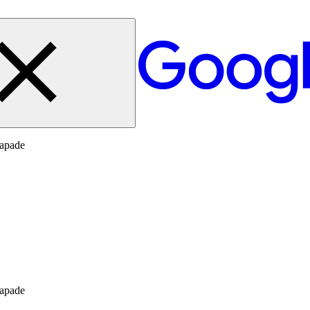
capade
capade