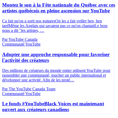
Montez le son à la Fête nationale du Québec avec ces
artistes québécois en pleine ascension sur YouTube
Ça fait qu'on a sorti nos guitaresOn les a fait veiller ben, ben
tardMême les Anglais qui savaient pas ce qu'on chantaitLe boss
nous a dit "les artistes, …
Par YouTube Canada
Communauté YouTube
Adopter une approche responsable pour favoriser
l'activité des créateurs
Des millions de créateurs du monde entier utilisent YouTube pour
rassembler une communauté, toucher un public international et
développer une activité. Afin de les proté…
Par The YouTube Canada Team
Communauté YouTube
Le fonds #YouTubeBlack Voices est maintenant
ouvert aux créateurs canadiens