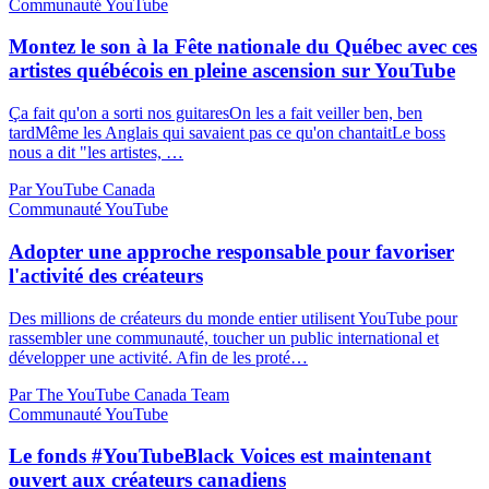
Communauté YouTube
Montez le son à la Fête nationale du Québec avec ces
artistes québécois en pleine ascension sur YouTube
Ça fait qu'on a sorti nos guitaresOn les a fait veiller ben, ben
tardMême les Anglais qui savaient pas ce qu'on chantaitLe boss
nous a dit "les artistes, …
Par YouTube Canada
Communauté YouTube
Adopter une approche responsable pour favoriser
l'activité des créateurs
Des millions de créateurs du monde entier utilisent YouTube pour
rassembler une communauté, toucher un public international et
développer une activité. Afin de les proté…
Par The YouTube Canada Team
Communauté YouTube
Le fonds #YouTubeBlack Voices est maintenant
ouvert aux créateurs canadiens