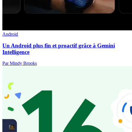
Android
Un Android plus fin et proactif grâce à Gemini
Intelligence
Par Mindy Brooks