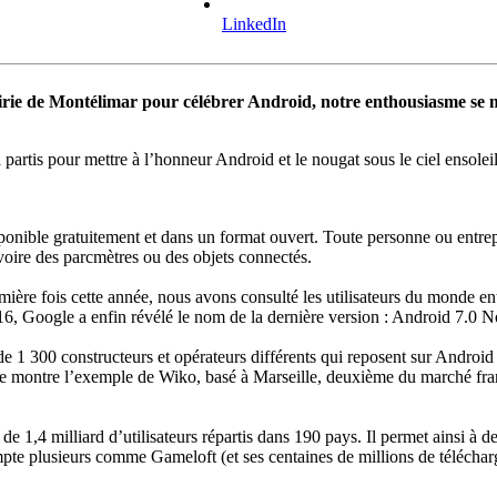
LinkedIn
irie de Montélimar pour célébrer Android, notre enthousiasme se m
partis pour mettre à l’honneur Android et le nougat sous le ciel ensole
ible gratuitement et dans un format ouvert. Toute personne ou entreprise
voire des parcmètres ou des objets connectés.
ière fois cette année, nous avons consulté les utilisateurs du monde ent
2016, Google a enfin révélé le nom de la dernière version : Android 7.0 N
de 1 300 constructeurs et opérateurs différents qui reposent sur Andro
 le montre l’exemple de Wiko, basé à Marseille, deuxième du marché fr
1,4 milliard d’utilisateurs répartis dans 190 pays. Il permet ainsi à de
ompte plusieurs comme Gameloft (et ses centaines de millions de télécha