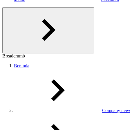
Breadcrumb
Beranda
Company new