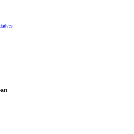
iatives
pan