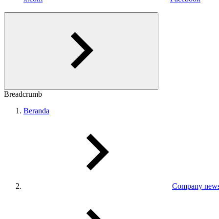
Breadcrumb
Beranda
Company new