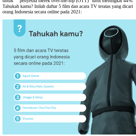
untuk ”penyedia merek over-the-top (OTT)” turut meningkat 44%.
Tahukah kamu? Inilah daftar 5 film dan acara TV teratas yang dicari
orang Indonesia secara online pada 2021: