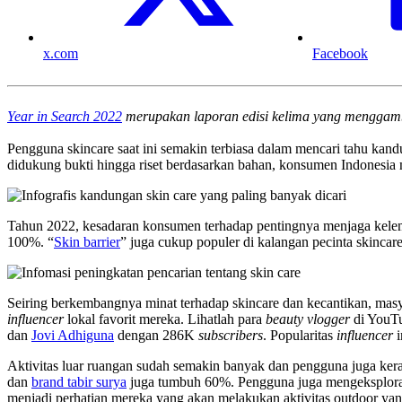
x.com
Facebook
Year in Search 2022
merupakan laporan edisi kelima yang menggambar
Pengguna skincare saat ini semakin terbiasa dalam mencari tahu kan
didukung bukti hingga riset berdasarkan bahan, konsumen Indonesia 
Tahun 2022, kesadaran konsumen terhadap pentingnya menjaga kelemba
100%. “
Skin barrier
” juga cukup populer di kalangan pecinta skinca
Seiring berkembangnya minat terhadap skincare dan kecantikan, mas
influencer
lokal favorit mereka. Lihatlah para
beauty vlogger
di YouTub
dan
Jovi Adhiguna
dengan 286K
subscribers
. Popularitas
influencer
i
Aktivitas luar ruangan sudah semakin banyak dan pengguna juga kera
dan
brand tabir surya
juga tumbuh 60%. Pengguna juga mengeksplorasi
menjadi perhatian mereka yang akan melakukan aktivitas outdoor yang 