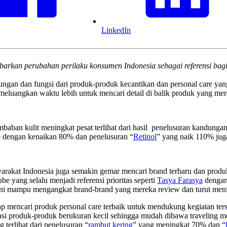
LinkedIn
kan perubahan perilaku konsumen Indonesia sebagai referensi bagi pe
dungan dan fungsi dari produk-produk kecantikan dan personal care y
meluangkan waktu lebih untuk mencari detail di balik produk yang mer
ban kulit meningkat pesat terlihat dari hasil penelusuran kandungan
re dengan kenaikan 80% dan penelusuran “
Retinol
” yang naik 110% jug
yarakat Indonesia juga semakin gemar mencari brand terbaru dan prod
e yang selalu menjadi referensi prioritas seperti
Tasya Farasya
dengan
ni mampu mengangkat brand-brand yang mereka review dan turut meni
p mencari produk personal care terbaik untuk mendukung kegiatan ters
 produk-produk berukuran kecil sehingga mudah dibawa traveling mel
terlihat dari penelusuran “
rambut kering
” yang meningkat 70% dan “