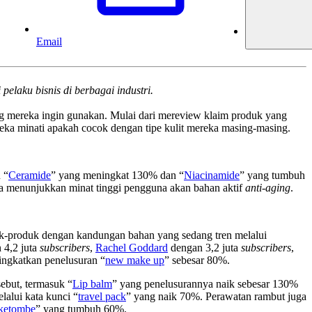
Email
laku bisnis di berbagai industri.
ang mereka ingin gunakan. Mulai dari mereview klaim produk yang
eka minati apakah cocok dengan tipe kulit mereka masing-masing.
 “
Ceramide
” yang meningkat 130% dan “
Niacinamide
” yang tumbuh
a menunjukkan minat tinggi pengguna akan bahan aktif
anti-aging
.
uk-produk dengan kandungan bahan yang sedang tren melalui
 4,2 juta
subscribers
,
Rachel Goddard
dengan 3,2 juta
subscribers
,
ngkatkan penelusuran “
new make up
” sebesar 80%.
ebut, termasuk “
Lip balm
” yang penelusurannya naik sebesar 130%
alui kata kunci “
travel pack
” yang naik 70%. Perawatan rambut juga
ketombe
” yang tumbuh 60%.