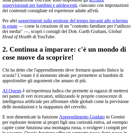
supervisionati per bambini e adolescenti
, ciascuno con impostazioni
dei contenuti consigliate ed esperienze adatte all'età.
Per altri
suggerimenti sulla gestione del tempo davanti allo schermo
in estate
— come la creazione di un "contratto familiare per l’utilizzo
dei media" —, scopri i consigli del Dott. Garth Graham,
Global
Head of Health
di YouTube.
2. Continua a imparare: c'è un mondo di
cose nuove da scoprire!
Chi ha detto che l'apprendimento deve fermarsi quando finisce la
scuola? L'estate è il momento ideale per permettere ai bambini di
approfondire gli argomenti che amano di più.
AI Quests
è un'esperienza ludica che permette ai ragazzi di mettersi
nei panni di veri ricercatori, utilizzando le proprie conoscenze di
intelligenza artificiale per affrontare sfide globali come la previsione
delle inondazioni e la mappatura del cervello.
E non dimenticate la funzione
Apprendimento Guidato
in Gemini
per esplorare insieme ai propri figli una curiosità estiva, ad esempio
capire come funziona una montagna russa, o svolgere i compiti per
le vacanze. Questa funzione offre un supporto passo dopo passo in