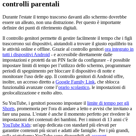
controlli parentali
Durante l'estate il tempo trascorso davanti allo schermo dovrebbe
essere un alleato, non una distrazione. Per questo è importante
definire dei punti di riferimento digitali.
Il controllo genitori permette di gestire facilmente il tempo che i figli
trascorrono sui dispositivi, aiutandoli a trovare il giusto equilibrio tra
le attività online e offline. Grazie al controllo genitori
ora integrato in
tutti i dispositivi Android
- e accessibile direttamente dalle
impostazioni e protetti da un PIN facile da configurare - è possibile
impostare limiti di tempo per l’utilizzo dello schermo, programmare
periodi di spegnimento per bloccare il dispositivo di notte e
monitorare l'uso delle app. Il controllo genitori di Android offre,
inoltre, un accesso diretto a
Google Family Link
, che sblocca
funzionalità avanzate come l’
orario scolastico
, le impostazioni di
geolocalizzazione e molto altro.
Su YouTube, i genitori possono impostare il
limite di tempo per gli
Shorts
, promemoria per l'ora di andare a letto e avvisi che invitano a
fare una pausa. L'estate è anche il momento perfetto per rivedere le
impostazioni dei contenuti dei bambini. Per i minori di 13 anni c'è
YouTube Kids
: un'app dedicata con standard più elevati per
garantire contenuti più sicuri e adatti alle famiglie. Per i più grandi,
sulla piattaforma YouTube sono disponibili gli
account