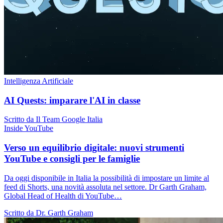
Intelligenza Artificiale
AI Quests: imparare l'AI in classe
Scritto da Il Team Google Italia
Inside YouTube
Verso un equilibrio digitale: nuovi strumenti
YouTube e consigli per le famiglie
Da oggi disponibile in Italia la possibilità di impostare un limite al
feed di Shorts, una novità assoluta nel settore. Dr Garth Graham,
Global Head of Health di YouTube…
Scritto da Dr. Garth Graham